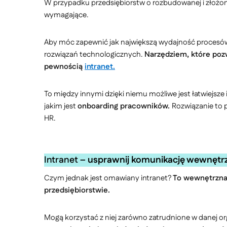
W przypadku przedsiębiorstw o rozbudowanej i złożonej
wymagające.
Aby móc zapewnić jak największą wydajność procesów,
rozwiązań technologicznych.
Narzędziem, które pozw
pewnością
intranet.
To między innymi dzięki niemu możliwe jest łatwiejsze 
jakim jest
onboarding pracowników.
Rozwiązanie to 
HR.
Intranet –
usprawnij komunikację wewnętrz
Czym jednak jest omawiany intranet?
To wewnętrzna 
przedsiębiorstwie.
Mogą korzystać z niej zarówno zatrudnione w danej org