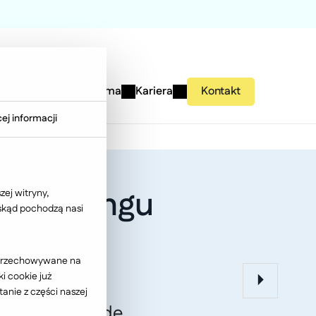
studies
Wiedza
Firma
Kariera
Kontakt
ej informacji
nboardingu
ej witryny,
 skąd pochodzą nasi
ć przechowywane na
i cookie już
anie z części naszej
ować się każde