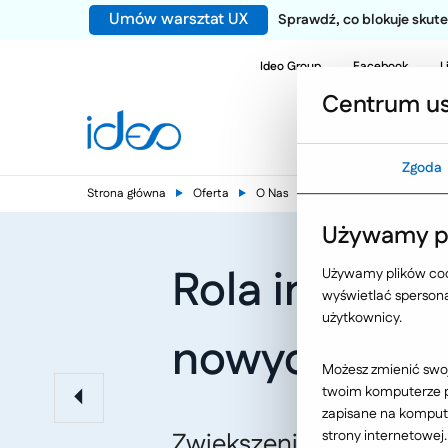
Umów warsztat UX
Sprawdź, co blokuje sku
Ideo Group
Facebook
L
Centrum us
Zgoda
Strona główna
Oferta
O Nas
Nasze publikacje
Używamy pl
Rola intrane
Używamy plików cook
wyświetlać spersonal
użytkownicy.
nowych pra
Możesz zmienić swoj
twoim komputerze po
zapisane na kompute
Zwiększeniem wydajnośc
strony internetowej.