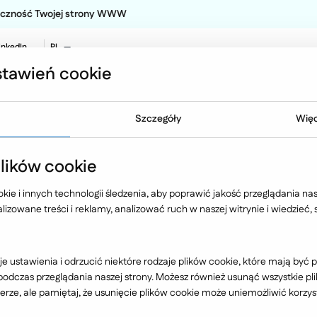
teczność Twojej strony WWW
inkedIn
PL
EN
tawień cookie
NO
Oferta
Technologia
Case 
Szczegóły
Więc
ików cookie
tu w procesach HR i o
ie i innych technologii śledzenia, aby poprawić jakość przeglądania nasz
izowane treści i reklamy, analizować ruch w naszej witrynie i wiedzieć,
cowników
e ustawienia i odrzucić niektóre rodzaje plików cookie, które mają by
dczas przeglądania naszej strony. Możesz również usunąć wszystkie plik
rze, ale pamiętaj, że usunięcie plików cookie może uniemożliwić korzyst
i procesów HR powinno dziś zainteres