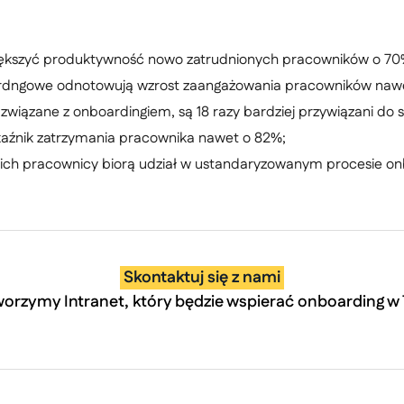
ększyć produktywność nowo zatrudnionych pracowników o 70
ardngowe odnotowują wzrost zaangażowania pracowników naw
związane z onboardingiem, są 18 razy bardziej przywiązani do
źnik zatrzymania pracownika nawet o 82%;
ch pracownicy biorą udział w ustandaryzowanym procesie on
Skontaktuj się z nami
orzymy Intranet, który będzie wspierać onboarding w T