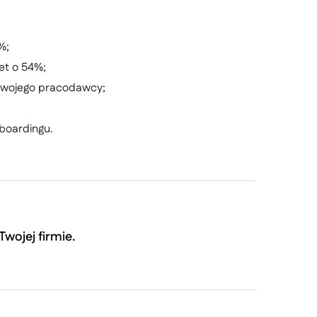
%;
et o 54%;
 swojego pracodawcy;
boardingu.
wojej firmie.