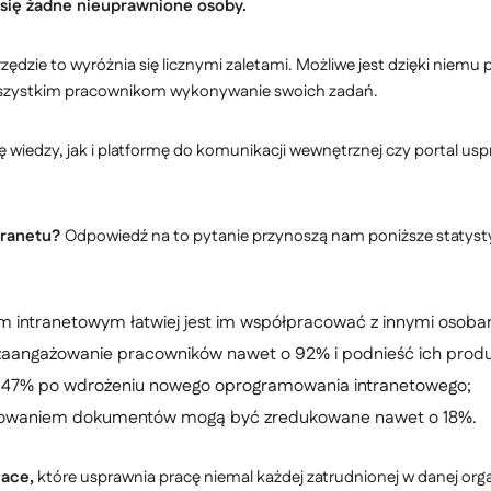
 się żadne nieuprawnione osoby.
arzędzie to wyróżnia się licznymi zaletami. Możliwe jest dzięki nie
 wszystkim pracownikom wykonywanie swoich zadań.
wiedzy, jak i platformę do komunikacji wewnętrznej czy portal usp
ntranetu?
Odpowiedź na to pytanie przynoszą nam poniższe statyst
om intranetowym łatwiej jest im współpracować z innymi osoba
zaangażowanie pracowników nawet o 92% i podnieść ich prod
 o 47% po wdrożeniu nowego oprogramowania intranetowego;
rukowaniem dokumentów mogą być zredukowane nawet o 18%.
lace,
które usprawnia pracę niemal każdej zatrudnionej w danej orga