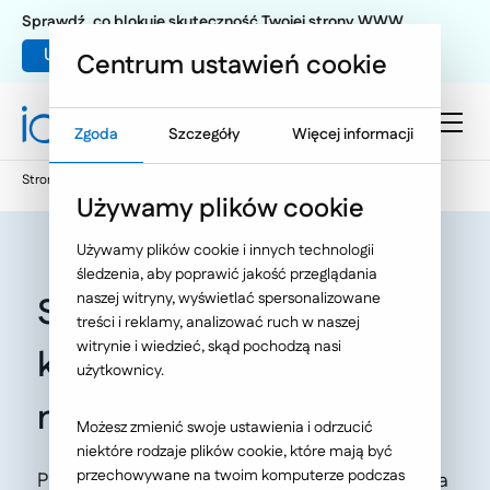
Sprawdź, co blokuje skuteczność Twojej strony WWW
Umów warsztat UX
Centrum ustawień cookie
Zgoda
Szczegóły
Więcej informacji
Strona główna
Oferta
O Nas
Nasze publikacje
Używamy plików cookie
Używamy plików cookie i innych technologii
śledzenia, aby poprawić jakość przeglądania
naszej witryny, wyświetlać spersonalizowane
Sklep, który sprzedaje -
treści i reklamy, analizować ruch w naszej
witrynie i wiedzieć, skąd pochodzą nasi
kilka przydatnych
użytkownicy.
narzędzi
Możesz zmienić swoje ustawienia i odrzucić
niektóre rodzaje plików cookie, które mają być
przechowywane na twoim komputerze podczas
Płatności cyfrowe 2017 - Biznes Raport, Gazeta