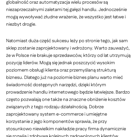
globalność oraz automatyzacja wielu procesów są
niezaprzeczalnymi zaletami tej gałęzi handlu. Jednocześnie
mogą wywoływać złudne wrażenie, że wszystko jest łatwe i
niezbyt drogie.
Natomiast duża część sukcesu leży po stronie tego, jak sam
sklep zostanie zaprojektowany i wdrożony. Warto zauważyć,
że w Polsce nie brakuje sprzedawców, którzy od lat utrzymują
pozycję liderów. Mogą się jednak poszczycić wysokim
poziomem obsługi klienta oraz przemyślaną strukturą
biznesu. Dlatego już na poziomie biznes planu warto mieć
świadomość dostępnych narzędzi, dzięki którym
prowadzenie handlu internetowego będzie łatwiejsze. Bardzo
często pozwalają one także na znaczne obniżenie kosztów
związanych z tego rodzaju działalnością. Dobrze
zaprojektowany system e-commerce i umiejętne
korzystanie z jego komponentów sprawia, że przy
stosunkowo niewielkim nakładzie pracy firma dynamicznie
się rozwija i zdobywa kolejnych zadowolonych klientów.