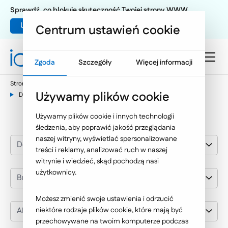
Sprawdź, co blokuje skuteczność Twojej strony WWW
Umów warsztat UX
Centrum ustawień cookie
Zgoda
Szczegóły
Więcej informacji
Strona główna
Nasze wybrane realizacje
Używamy plików cookie
Dedykowane aplikacje internetowe
APC Postal Logistics
Używamy plików cookie i innych technologii
śledzenia, aby poprawić jakość przeglądania
naszej witryny, wyświetlać spersonalizowane
Dedykowane aplikacje internetowe
treści i reklamy, analizować ruch w naszej
witrynie i wiedzieć, skąd pochodzą nasi
użytkownicy.
Branża
Możesz zmienić swoje ustawienia i odrzucić
APC Postal Logistics
niektóre rodzaje plików cookie, które mają być
przechowywane na twoim komputerze podczas