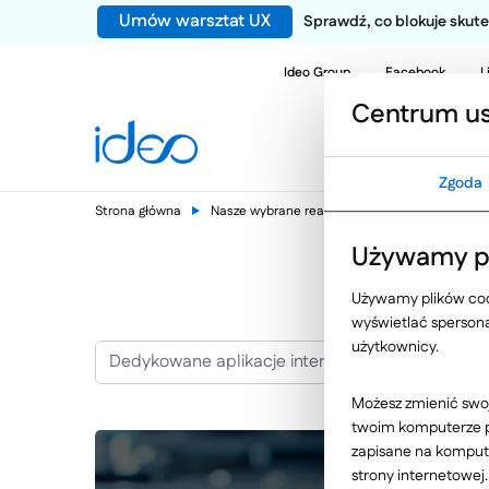
Umów warsztat UX
Sprawdź, co blokuje sku
Ideo Group
Facebook
L
Centrum us
Zgoda
Strona główna
Nasze wybrane realizacje
Dedykowane apl
Używamy pl
Używamy plików cook
wyświetlać spersonal
użytkownicy.
Dedykowane aplikacje internetowe
Możesz zmienić swoj
twoim komputerze po
zapisane na kompute
strony internetowej.