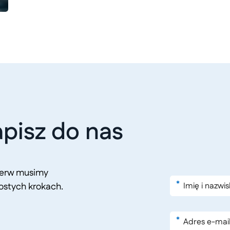
pisz do nas
pierw musimy
*
ostych krokach.
*