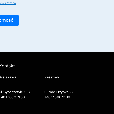
ewslettera
.
Kontakt
Warszawa
Rzeszów
ul. Cybernetyki 19 B
ul. Nad Przyrwą 13
+48 17 860 21 86
+48 17 860 21 86