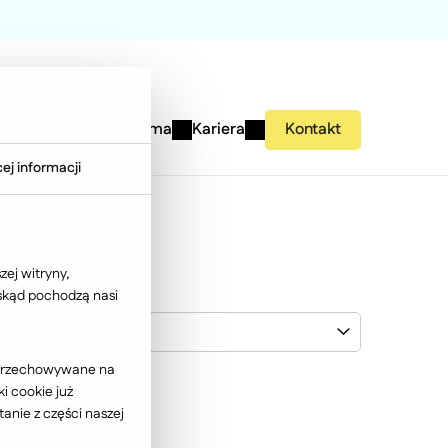
studies
Wiedza
Firma
Kariera
Kontakt
ej informacji
ej witryny,
 skąd pochodzą nasi
Farmacol
ć przechowywane na
i cookie już
anie z części naszej