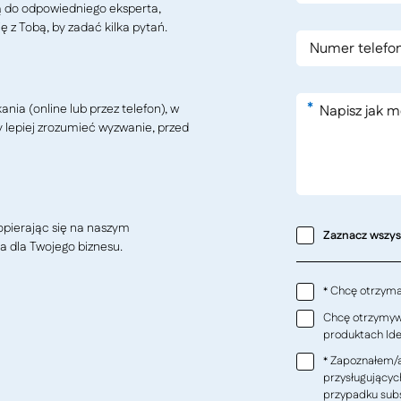
ą do odpowiedniego eksperta,
ę z Tobą, by zadać kilka pytań.
*
ia (online lub przez telefon), w
y lepiej zrozumieć wyzwanie, przed
pierając się na naszym
Zaznacz wszy
a dla Twojego biznesu.
Chcę otrzymać
*
Chcę otrzymywa
produktach Ideo
Zapoznałem/a
*
przysługującyc
przypadku subs