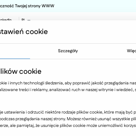
teczność Twojej strony WWW
inkedIn
PL
EN
tawień cookie
NO
Oferta
Technologia
Case 
Szczegóły
Więc
ikacje internetowe
Farmacol
ików cookie
ie i innych technologii śledzenia, aby poprawić jakość przeglądania nasz
izowane treści i reklamy, analizować ruch w naszej witrynie i wiedzieć,
Branża
e ustawienia i odrzucić niektóre rodzaje plików cookie, które mają by
dczas przeglądania naszej strony. Możesz również usunąć wszystkie plik
rze, ale pamiętaj, że usunięcie plików cookie może uniemożliwić korzyst