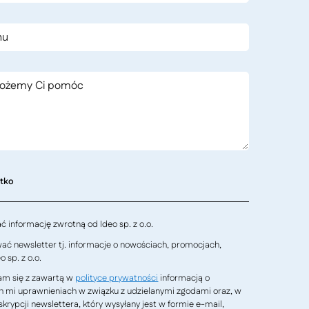
stko
 informację zwrotną od Ideo sp. z o.o.
ć newsletter tj. informacje o nowościach, promocjach,
 sp. z o.o.
m się z zawartą w
polityce prywatności
informacją o
h mi uprawnieniach w związku z udzielanymi zgodami oraz, w
krypcji newslettera, który wysyłany jest w formie e-mail,