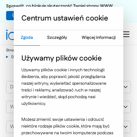
Sprawdź, co blokuje skuteczność Twojej strony WWW
Umów warsztat UX
Centrum ustawień cookie
Zgoda
Szczegóły
Więcej informacji
Strona główna
Nasze wybrane realizacje
Używamy plików cookie
Dedykowane aplikacje internetowe
Wyposażenie wnętrz
Używamy plików cookie i innych technologii
śledzenia, aby poprawić jakość przeglądania
naszej witryny, wyświetlać spersonalizowane
Dedykowane aplikacje internetowe
treści i reklamy, analizować ruch w naszej
witrynie i wiedzieć, skąd pochodzą nasi
użytkownicy.
Wyposażenie wnętrz
Możesz zmienić swoje ustawienia i odrzucić
Wybierz klienta
niektóre rodzaje plików cookie, które mają być
przechowywane na twoim komputerze podczas