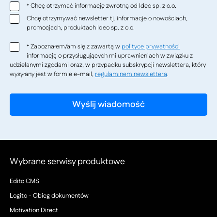
Chcę otrzymać informację zwrotną od Ideo sp. z o.o.
*
Chcę otrzymywać newsletter tj. informacje o nowościach,
promocjach, produktach Ideo sp. z o.o.
Zapoznałem/am się z zawartą w
polityce prywatności
*
informacją o przysługujących mi uprawnieniach w związku z
udzielanymi zgodami oraz, w przypadku subskrypcji newslettera, który
wysyłany jest w formie e-mail,
regulaminem newslettera
.
Wybrane serwisy produktowe
Edito CMS
Logito - Obieg dokumentów
Motivation Direct