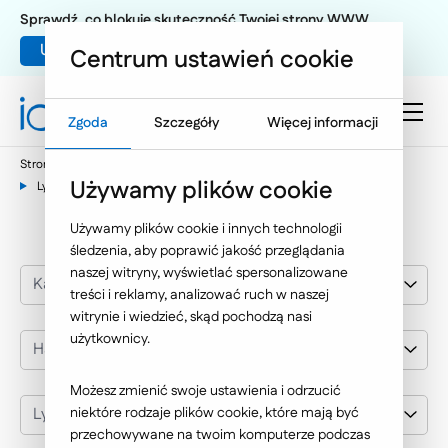
Sprawdź, co blokuje skuteczność Twojej strony WWW
Umów warsztat UX
Centrum ustawień cookie
Zgoda
Szczegóły
Więcej informacji
Strona główna
Nasze wybrane realizacje
Handel i usługi
Używamy plików cookie
Lynka
Używamy plików cookie i innych technologii
śledzenia, aby poprawić jakość przeglądania
naszej witryny, wyświetlać spersonalizowane
Kategoria realizacji
treści i reklamy, analizować ruch w naszej
witrynie i wiedzieć, skąd pochodzą nasi
użytkownicy.
Handel i usługi
Możesz zmienić swoje ustawienia i odrzucić
Lynka
niektóre rodzaje plików cookie, które mają być
przechowywane na twoim komputerze podczas