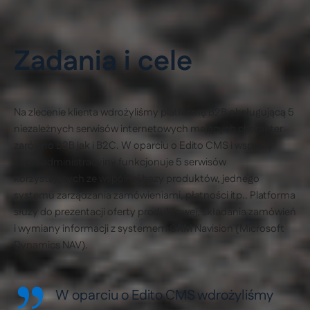
Zadania i cele
Na zlecenie klienta wdrożyliśmy platformę B2B obsługującą 5
niezależnych serwisów internetowych mających charakter
zarówno B2B jak i B2C. W oparciu o Edito CMS i wspólny
panel administracyjny funkcjonuje 5 serwisów
korzystających ze wspólnej bazy produktów, jednego
systemu zarządzania zamówieniami, płatności itp.. Platforma
służy do prezentacji oferty produktowej, składania zamówień
i wymiany informacji z systemem CRM Navision (Microsoft
Dynamics NAV).
W oparciu o Edito CMS wdrożyliśmy