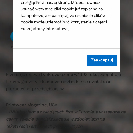
internetowych
przeglądania naszej strony. Możesz również
usunąć wszystkie pliki cookie już zapisane na
komputerze, ale pamiętaj, że usunięcie plików
cookie może uniemożliwić korzystanie z części
naszej strony internetowej.
Zaakceptuj
Przedsiębiorstwo Lynka, założone w 1992 roku, zaopatruje
firmy w gadżety reklamowe niezbędne do działalności
promocyjnej przedsiębiorstw.
Printwear Magazine,
USA:
LYNKA jest jedną z wiodących firm w Europie, a w zasadzie na
całym świecie, specjalizującą się w zdobieniach na
tekstyliach i artykułach promocyjnych.