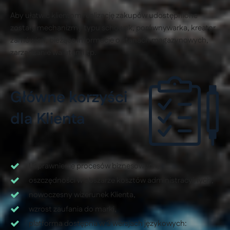
Aby ułatwić klientom realizację zakupów udostępnione
zostały mechanizmy typu schowek, porównywarka, kreator
zamówień, bieżące informacje o stanach magazynowych,
zarządzanie walutami itp.
Główne korzyści
dla Klienta
Usprawnienie procesów biznesowych,
oszczędności w obszarze kosztów administracyjnych,
nowoczesny wizerunek Klienta,
wzrost zaufania do marki,
platforma dostępna w 3 wersjach językowych: