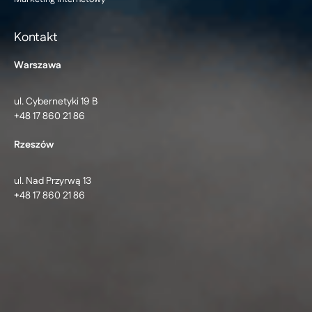
Kontakt
Warszawa
ul. Cybernetyki 19 B
+48 17 860 21 86
Rzeszów
ul. Nad Przyrwą 13
+48 17 860 21 86
© 2026 Ideo Sp. z o.o. | Software Development, Aplikacje
dedykowane
Centrum ustawień cookie