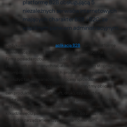
platformę B2B obsługującą 5
niezależnych serwisów internetowych
mających charakter B2B i B2C, ze
wspólnym panelem administracyjnym.
Dedykowana internetowa
aplikacja B2B
stanowi platformę
zawierającą znaczną ilość rozwiązań tworzonych na miarę.
Firma posiada rozbudowaną sieć klientów o różnych
poziomach przyznanych rabatów oraz wysokim stopniu
skomplikowania oferowanych produktów. By sprawnie
obsłużyć tak zaawansowane procesy sprzedażowe system
wyposażony został w zaawansowane algorytmy obliczania
cen produktów, zdobień (haft, druk), czy kosztów
dodatkowych. W panelu zarządzania promocjami możliwe
jest ustalanie warunków promocji z uwzględnieniem
kilkudziesięciu parametrów/warunków, co znacznie ułatwia
obsłudze zarządzanie wszystkimi zamówieniami.