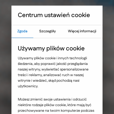
Sprawdź, co blokuje skuteczność Twojej strony WWW
Umów warsztat UX
Centrum ustawień cookie
Zgoda
Szczegóły
Więcej informacji
Strona główna
Nasze wybrane realizacje
Używamy plików cookie
Lynka - platforma e-
Używamy plików cookie i innych technologii
śledzenia, aby poprawić jakość przeglądania
commerce
naszej witryny, wyświetlać spersonalizowane
treści i reklamy, analizować ruch w naszej
obsługująca 5
witrynie i wiedzieć, skąd pochodzą nasi
użytkownicy.
niezależnych
Możesz zmienić swoje ustawienia i odrzucić
serwisów
niektóre rodzaje plików cookie, które mają być
przechowywane na twoim komputerze podczas