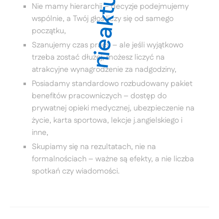
nieaktualne
Nie mamy hierarchii – decyzje podejmujemy
wspólnie, a Twój głos liczy się od samego
początku,
Szanujemy czas pracy – ale jeśli wyjątkowo
trzeba zostać dłużej, możesz liczyć na
atrakcyjne wynagrodzenie za nadgodziny,
Posiadamy standardowo rozbudowany pakiet
benefitów pracowniczych – dostęp do
prywatnej opieki medycznej, ubezpieczenie na
życie, karta sportowa, lekcje j.angielskiego i
inne,
Skupiamy się na rezultatach, nie na
formalnościach – ważne są efekty, a nie liczba
spotkań czy wiadomości.