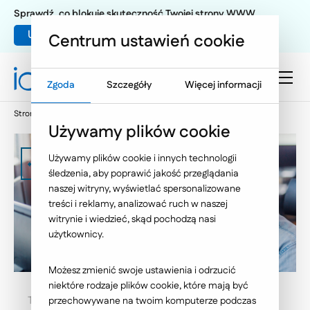
Sprawdź, co blokuje skuteczność Twojej strony WWW
Umów warsztat UX
Centrum ustawień cookie
Zgoda
Szczegóły
Więcej informacji
Strona główna
Kariera
Oferty pracy
Używamy plików cookie
Używamy plików cookie i innych technologii
Zobacz wszystkie oferty
śledzenia, aby poprawić jakość przeglądania
naszej witryny, wyświetlać spersonalizowane
treści i reklamy, analizować ruch w naszej
witrynie i wiedzieć, skąd pochodzą nasi
użytkownicy.
Możesz zmienić swoje ustawienia i odrzucić
niektóre rodzaje plików cookie, które mają być
Tworzymy oprogramowanie dla dużych i średnich
przechowywane na twoim komputerze podczas