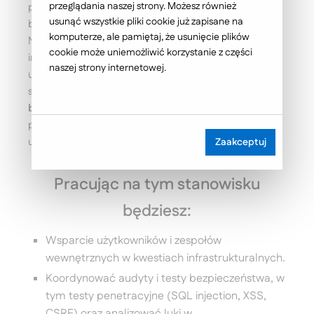
przeglądania naszej strony. Możesz również
przedsiębiorstw, wspierając je w osiąganiu celów
usunąć wszystkie pliki cookie już zapisane na
biznesowych dzięki nowoczesnym technologiom.
komputerze, ale pamiętaj, że usunięcie plików
Nasze projekty opierają się na stabilnej i wydajnej
cookie może uniemożliwić korzystanie z części
infrastrukturze, którą stale rozwijamy i
naszej strony internetowej.
utrzymujemy. Aktualnie poszukujemy osoby na
stanowisko
Koordynator ds. wdrażania procesów
bezpieczeństwa IT
, która będzie odpowiedzialna za
przygotowanie, zarządzanie i monitorowanie platform
uruchomieniowych dla naszych aplikacji.
Zaakceptuj
Pracując na tym stanowisku
będziesz:
Wsparcie użytkowników i zespołów
wewnętrznych w kwestiach infrastrukturalnych.
Koordynować audyty i testy bezpieczeństwa, w
tym testy penetracyjne (SQL injection, XSS,
CSRF) oraz analizować luki w