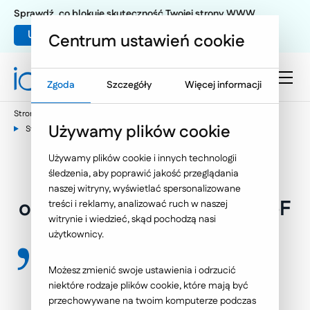
Sprawdź, co blokuje skuteczność Twojej strony WWW
Umów warsztat UX
Centrum ustawień cookie
Zgoda
Szczegóły
Więcej informacji
Strona główna
Rozwiązania IT
Używamy plików cookie
System elektronicznego obiegu Faktur zgodny z KSeF
Używamy plików cookie i innych technologii
System elektronicznego
śledzenia, aby poprawić jakość przeglądania
naszej witryny, wyświetlać spersonalizowane
obiegu Faktur zgodny z KSeF
treści i reklamy, analizować ruch w naszej
witrynie i wiedzieć, skąd pochodzą nasi
użytkownicy.
"Zarządzaj fakturami, dekretuj i
Możesz zmienić swoje ustawienia i odrzucić
akceptuj je z dowolnego miejsca.
niektóre rodzaje plików cookie, które mają być
Również mobilnie."
przechowywane na twoim komputerze podczas