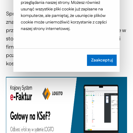
przeglądania naszej strony. Możesz również
usunąć wszystkie pliki cookie już zapisane na
Sprawne zarządzanie fakturami kosztowymi ma
komputerze, ale pamiętaj, że usunięcie plików
znaczenie nie tylko w kontekście prawidłowego
cookie może uniemożliwić korzystanie z części
naszej strony internetowej.
przebiegu współpracy z kontrahentami, ale także w
stosunku do efektywnego zarządzanie finansami
firmy. Rozwiązania proponowane przez Ideo
pozwalają na ewidencję oraz obieg faktur
Zaakceptuj
kosztowych wpływających do organizacji.