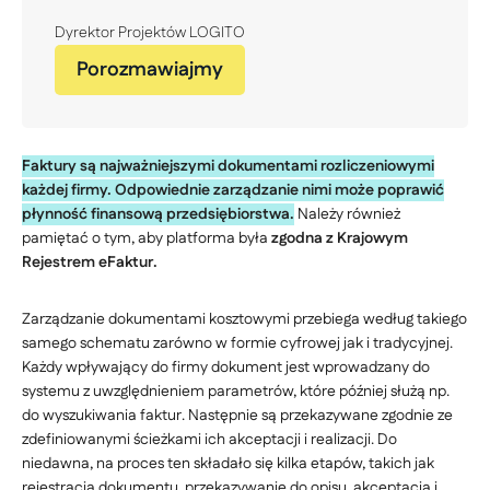
Dyrektor Projektów LOGITO
Porozmawiajmy
Faktury są najważniejszymi dokumentami rozliczeniowymi
każdej firmy. Odpowiednie zarządzanie nimi może poprawić
płynność finansową przedsiębiorstwa.
Należy również
pamiętać o tym, aby platforma była
zgodna z Krajowym
Rejestrem eFaktur.
Zarządzanie dokumentami kosztowymi przebiega według takiego
samego schematu zarówno w formie cyfrowej jak i tradycyjnej.
Każdy wpływający do firmy dokument jest wprowadzany do
systemu z uwzględnieniem parametrów, które później służą np.
do wyszukiwania faktur. Następnie są przekazywane zgodnie ze
zdefiniowanymi ścieżkami ich akceptacji i realizacji. Do
niedawna, na proces ten składało się kilka etapów, takich jak
rejestracja dokumentu, przekazywanie do opisu, akceptacja i