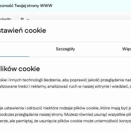
teczność Twojej strony WWW
inkedIn
PL
EN
tawień cookie
NO
Oferta
Technologia
Case 
Szczegóły
Więc
ycyna
Medicover
ików cookie
ie i innych technologii śledzenia, aby poprawić jakość przeglądania nasz
izowane treści i reklamy, analizować ruch w naszej witrynie i wiedzieć,
Farmacja, medycyna
e ustawienia i odrzucić niektóre rodzaje plików cookie, które mają by
dczas przeglądania naszej strony. Możesz również usunąć wszystkie plik
rze, ale pamiętaj, że usunięcie plików cookie może uniemożliwić korzyst