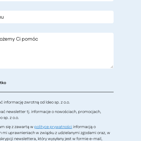
stko
 informację zwrotną od Ideo sp. z o.o.
ć newsletter tj. informacje o nowościach, promocjach,
 sp. z o.o.
m się z zawartą w
polityce prywatności
informacją o
h mi uprawnieniach w związku z udzielanymi zgodami oraz, w
krypcji newslettera, który wysyłany jest w formie e-mail,