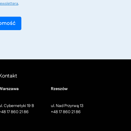
ewslettera
.
Kontakt
Warszawa
Rzeszów
ul. Cybernetyki 19 B
ul. Nad Przyrwą 13
+48 17 860 21 86
+48 17 860 21 86