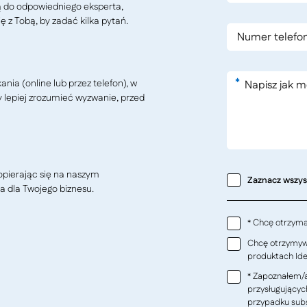
ą do odpowiedniego eksperta,
ę z Tobą, by zadać kilka pytań.
*
ia (online lub przez telefon), w
y lepiej zrozumieć wyzwanie, przed
pierając się na naszym
Zaznacz wszy
a dla Twojego biznesu.
Chcę otrzymać
*
Chcę otrzymywa
produktach Ideo
Zapoznałem/a
*
przysługującyc
przypadku subs