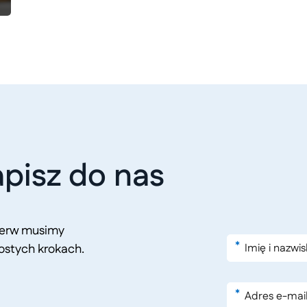
pisz do nas
pierw musimy
*
ostych krokach.
*