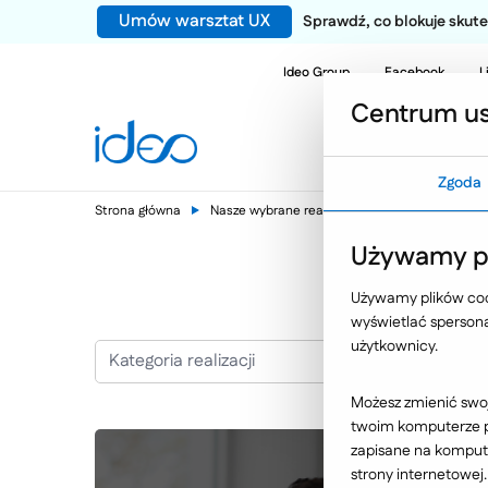
Umów warsztat UX
Sprawdź, co blokuje sku
Ideo Group
Facebook
L
Centrum us
Zgoda
Strona główna
Nasze wybrane realizacje
Farmacja, med
Używamy pl
Używamy plików cook
wyświetlać spersonal
użytkownicy.
Kategoria realizacji
Możesz zmienić swoj
twoim komputerze po
zapisane na kompute
strony internetowej.