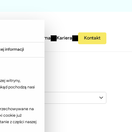
studies
Wiedza
Firma
Kariera
Kontakt
ej informacji
ej witryny,
 skąd pochodzą nasi
Medicover
ć przechowywane na
i cookie już
anie z części naszej