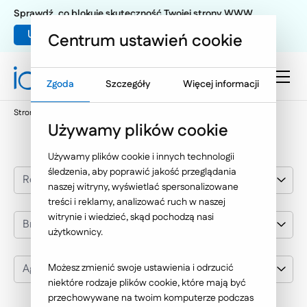
Sprawdź, co blokuje skuteczność Twojej strony WWW
Umów warsztat UX
Centrum ustawień cookie
Zgoda
Szczegóły
Więcej informacji
Strona główna
Nasze wybrane realizacje
Agrimpex
Używamy plików cookie
Używamy plików cookie i innych technologii
śledzenia, aby poprawić jakość przeglądania
Rozwiązania IT
naszej witryny, wyświetlać spersonalizowane
treści i reklamy, analizować ruch w naszej
witrynie i wiedzieć, skąd pochodzą nasi
Branża
użytkownicy.
Agrimpex
Możesz zmienić swoje ustawienia i odrzucić
niektóre rodzaje plików cookie, które mają być
przechowywane na twoim komputerze podczas