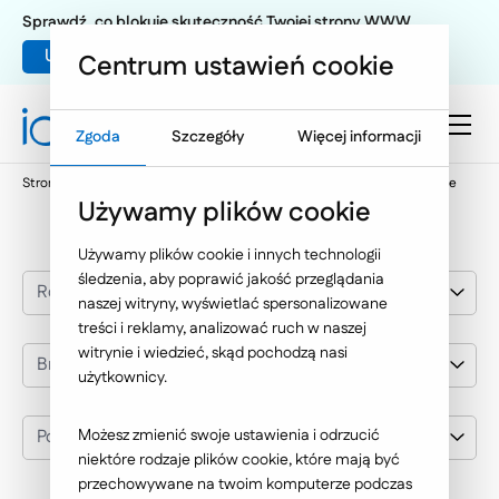
Sprawdź, co blokuje skuteczność Twojej strony WWW
Umów warsztat UX
Centrum ustawień cookie
Zgoda
Szczegóły
Więcej informacji
Strona główna
Nasze wybrane realizacje
Polskie Koleje Linowe
Używamy plików cookie
Używamy plików cookie i innych technologii
śledzenia, aby poprawić jakość przeglądania
Rozwiązania IT
naszej witryny, wyświetlać spersonalizowane
treści i reklamy, analizować ruch w naszej
witrynie i wiedzieć, skąd pochodzą nasi
Branża
użytkownicy.
Polskie Koleje Linowe
Możesz zmienić swoje ustawienia i odrzucić
niektóre rodzaje plików cookie, które mają być
przechowywane na twoim komputerze podczas