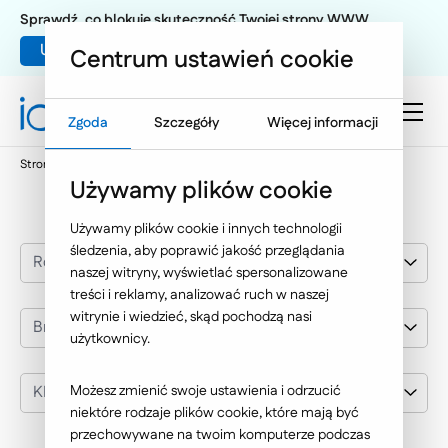
Sprawdź, co blokuje skuteczność Twojej strony WWW
Umów warsztat UX
Centrum ustawień cookie
Zgoda
Szczegóły
Więcej informacji
Strona główna
Nasze wybrane realizacje
KRRiT
Używamy plików cookie
Używamy plików cookie i innych technologii
śledzenia, aby poprawić jakość przeglądania
Rozwiązania IT
naszej witryny, wyświetlać spersonalizowane
treści i reklamy, analizować ruch w naszej
witrynie i wiedzieć, skąd pochodzą nasi
Branża
użytkownicy.
KRRiT
Możesz zmienić swoje ustawienia i odrzucić
niektóre rodzaje plików cookie, które mają być
przechowywane na twoim komputerze podczas