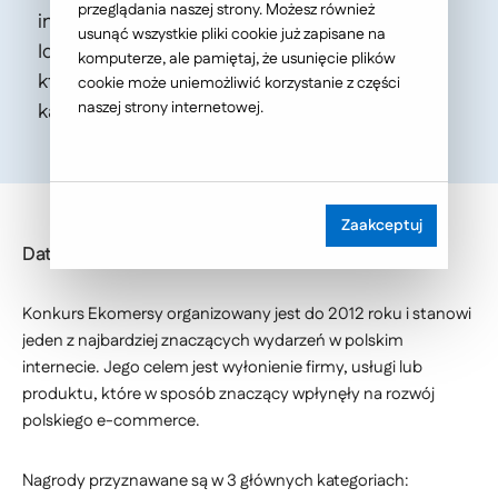
przeglądania naszej strony. Możesz również
internecie. Wśród finalistów znalazła się firma
usunąć wszystkie pliki cookie już zapisane na
Ideo Software House i Agencja Interaktywna,
komputerze, ale pamiętaj, że usunięcie plików
która jest nominowana za 4 realizacje w
cookie może uniemożliwić korzystanie z części
naszej strony internetowej.
kategoriach dla agencji.
Zaakceptuj
Data publikacji: 2017-10-20
Konkurs Ekomersy organizowany jest do 2012 roku i stanowi
jeden z najbardziej znaczących wydarzeń w polskim
internecie. Jego celem jest wyłonienie firmy, usługi lub
produktu, które w sposób znaczący wpłynęły na rozwój
polskiego e-commerce.
Nagrody przyznawane są w 3 głównych kategoriach: