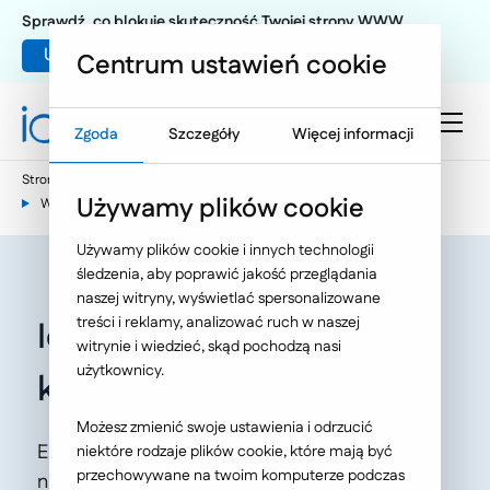
Sprawdź, co blokuje skuteczność Twojej strony WWW
Umów warsztat UX
Centrum ustawień cookie
Zgoda
Szczegóły
Więcej informacji
Strona główna
E-commerce
Używamy plików cookie
Wiedza e-commerce - nasze publikacje
Używamy plików cookie i innych technologii
śledzenia, aby poprawić jakość przeglądania
naszej witryny, wyświetlać spersonalizowane
treści i reklamy, analizować ruch w naszej
Ideo nominowane do
witrynie i wiedzieć, skąd pochodzą nasi
użytkownicy.
konkursu Ekomersy 2017
Możesz zmienić swoje ustawienia i odrzucić
Ekomersy 2017 to 5. edycja jednego z
niektóre rodzaje plików cookie, które mają być
przechowywane na twoim komputerze podczas
najważniejszych konkursów w polskim