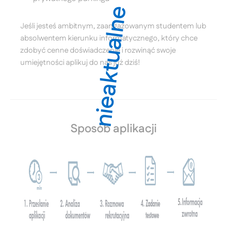
nieaktualne
Jeśli jesteś ambitnym, zaangażowanym studentem lub
absolwentem kierunku informatycznego, który chce
zdobyć cenne doświadczenie i rozwinąć swoje
umiejętności aplikuj do nas już dziś!
Sposób aplikacji