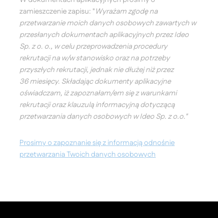
zamieszczenie zapisu: "
Wyrażam zgodę na
przetwarzanie moich danych osobowych zawartych w
przesłanych dokumentach aplikacyjnych przez Ideo
Sp. z o. o., w celu przeprowadzenia procedury
rekrutacji na w/w stanowisko oraz na potrzeby
przyszłych rekrutacji, jednak nie dłużej niż przez
36 miesięcy. Składając dokumenty aplikacyjne
oświadczam, iż zapoznałam/em się z warunkami
rekrutacji oraz klauzulą informacyjną dotyczącą
przetwarzania danych osobowych w Ideo Sp. z o.o."
Prosimy o zapoznanie się z informacją odnośnie
przetwarzania Twoich danych osobowych