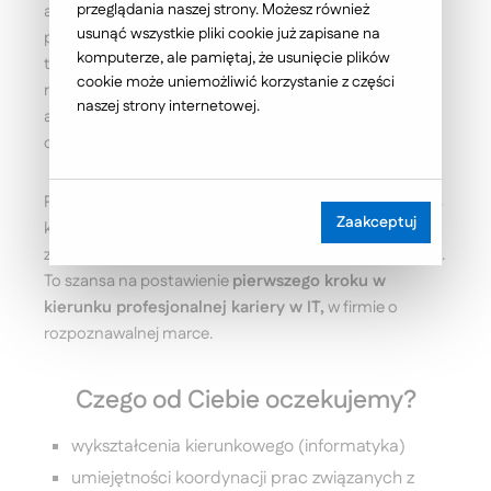
przeglądania naszej strony. Możesz również
administracją sieci i serwerami? Lubisz rozwiązywać
usunąć wszystkie pliki cookie już zapisane na
problemy, a każdy problem to wyzwanie - im
komputerze, ale pamiętaj, że usunięcie plików
trudniejszy, tym większa satysfakcja z jego
cookie może uniemożliwić korzystanie z części
rozwiązania? Zobacz jak wygląda praca w dziale
naszej strony internetowej.
administracji technicznej i zdobądź swoje pierwsze
doświadczenie w IT.
Proponujemy Ci możliwość realizacji praktyki, podczas
Zaakceptuj
których będziesz mógł zdobyć cenne doświadczenie
zawodowe oraz w praktyce zweryfikujesz swoją wiedzę.
To szansa na postawienie
pierwszego kroku w
kierunku profesjonalnej kariery w IT,
w firmie o
rozpoznawalnej marce.
Czego od Ciebie oczekujemy?
wykształcenia kierunkowego (informatyka)
umiejętności koordynacji prac związanych z