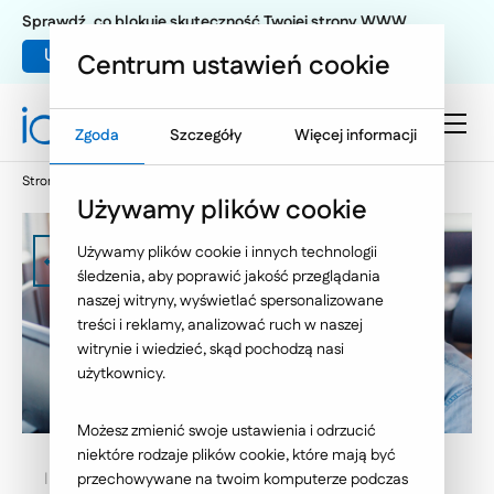
Sprawdź, co blokuje skuteczność Twojej strony WWW
Umów warsztat UX
Centrum ustawień cookie
Zgoda
Szczegóły
Więcej informacji
Strona główna
Kariera
Praktyki i staże oferty
Używamy plików cookie
Używamy plików cookie i innych technologii
Zobacz wszystkie oferty
śledzenia, aby poprawić jakość przeglądania
naszej witryny, wyświetlać spersonalizowane
treści i reklamy, analizować ruch w naszej
witrynie i wiedzieć, skąd pochodzą nasi
użytkownicy.
Możesz zmienić swoje ustawienia i odrzucić
niektóre rodzaje plików cookie, które mają być
Interesujesz się sprzętem komputerowym,
przechowywane na twoim komputerze podczas