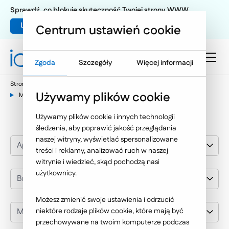
Sprawdź, co blokuje skuteczność Twojej strony WWW
Umów warsztat UX
Centrum ustawień cookie
Zgoda
Szczegóły
Więcej informacji
Strona główna
Nasze wybrane realizacje
Aplikacje mobilne
Używamy plików cookie
Mooveno
Używamy plików cookie i innych technologii
śledzenia, aby poprawić jakość przeglądania
naszej witryny, wyświetlać spersonalizowane
Aplikacje mobilne
treści i reklamy, analizować ruch w naszej
witrynie i wiedzieć, skąd pochodzą nasi
użytkownicy.
Branża
Możesz zmienić swoje ustawienia i odrzucić
Mooveno
niektóre rodzaje plików cookie, które mają być
przechowywane na twoim komputerze podczas