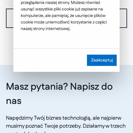
przeglądania naszej strony. Możesz również
usunąć wszystkie pliki cookie już zapisane na
komputerze, ale pamiętaj, że usunięcie plików
W chwili obecnej nie dysponujemy żadnymi realizacjami.
cookie może uniemożliwić korzystanie z części
naszej strony internetowej.
Zaakceptuj
Masz pytania? Napisz do
nas
Napędzimy Twój biznes technologią, ale najpierw
musimy poznać Twoje potrzeby. Działamy w trzech