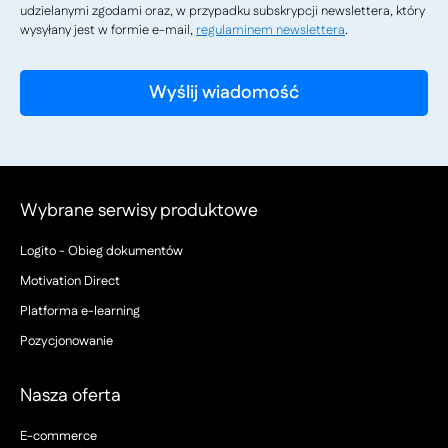
udzielanymi zgodami oraz, w przypadku subskrypcji newslettera, który
wysyłany jest w formie e-mail,
regulaminem newslettera
.
Wybrane serwisy produktowe
Logito - Obieg dokumentów
Motivation Direct
Platforma e-learning
Pozycjonowanie
Nasza oferta
E-commerce