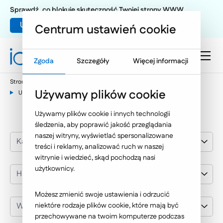
Sprawdź, co blokuje skuteczność Twojej strony WWW
Umów warsztat UX
Centrum ustawień cookie
Zgoda
Szczegóły
Więcej informacji
Strona główna
Nasze wybrane realizacje
Handel i usługi
Używamy plików cookie
Uniformix
Używamy plików cookie i innych technologii
śledzenia, aby poprawić jakość przeglądania
naszej witryny, wyświetlać spersonalizowane
Kategoria realizacji
treści i reklamy, analizować ruch w naszej
witrynie i wiedzieć, skąd pochodzą nasi
użytkownicy.
Handel i usługi
Możesz zmienić swoje ustawienia i odrzucić
Wybierz klienta
niektóre rodzaje plików cookie, które mają być
przechowywane na twoim komputerze podczas