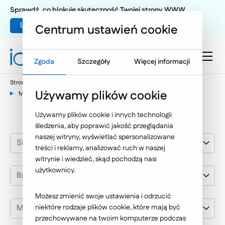
Sprawdź, co blokuje skuteczność Twojej strony WWW
Umów warsztat UX
Centrum ustawień cookie
Zgoda
Szczegóły
Więcej informacji
Strona główna
Nasze wybrane realizacje
Sklepy internetowe
Używamy plików cookie
MaxFliz
Używamy plików cookie i innych technologii
śledzenia, aby poprawić jakość przeglądania
naszej witryny, wyświetlać spersonalizowane
Sklepy internetowe
treści i reklamy, analizować ruch w naszej
witrynie i wiedzieć, skąd pochodzą nasi
użytkownicy.
Branża
Możesz zmienić swoje ustawienia i odrzucić
MaxFliz
niektóre rodzaje plików cookie, które mają być
przechowywane na twoim komputerze podczas