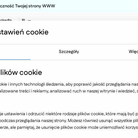
teczność Twojej strony WWW
inkedIn
PL
EN
tawień cookie
NO
Oferta
Technologia
Case 
Szczegóły
Więc
towe
Black Red White
ików cookie
ie i innych technologii śledzenia, aby poprawić jakość przeglądania nasz
izowane treści i reklamy, analizować ruch w naszej witrynie i wiedzieć,
Branża
e ustawienia i odrzucić niektóre rodzaje plików cookie, które mają by
dczas przeglądania naszej strony. Możesz również usunąć wszystkie plik
rze, ale pamiętaj, że usunięcie plików cookie może uniemożliwić korzyst