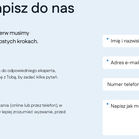
pisz do nas
pierw musimy
*
ostych krokach.
*
ą do odpowiedniego eksperta,
ę z Tobą, by zadać kilka pytań.
*
ia (online lub przez telefon), w
y lepiej zrozumieć wyzwanie, przed