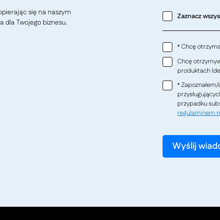
pierając się na naszym
Zaznacz wszy
a dla Twojego biznesu.
Chcę otrzymać
*
Chcę otrzymywa
produktach Ideo
Zapoznałem/a
*
przysługującyc
przypadku subs
regulaminem n