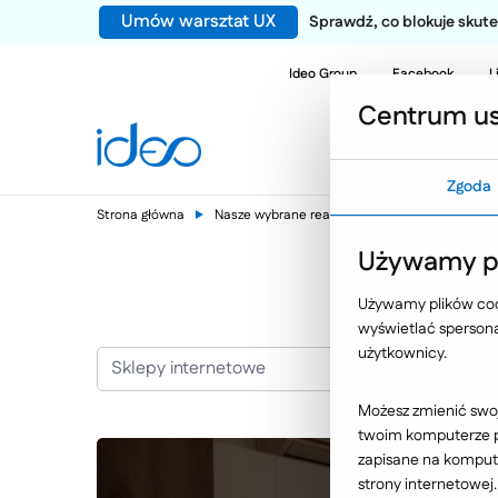
Umów warsztat UX
Sprawdź, co blokuje sku
Ideo Group
Facebook
L
Centrum us
Zgoda
Strona główna
Nasze wybrane realizacje
Sklepy interne
Używamy pl
Używamy plików cook
wyświetlać spersonal
użytkownicy.
Sklepy internetowe
Możesz zmienić swoj
twoim komputerze po
zapisane na kompute
strony internetowej.