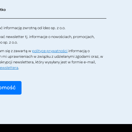
stko
 informację zwrotną od Ideo sp. z o.o.
ć newsletter tj. informacje o nowościach, promocjach,
 sp. z o.o.
m się z zawartą w
polityce prywatności
informacją o
h mi uprawnieniach w związku z udzielanymi zgodami oraz, w
krypcji newslettera, który wysyłany jest w formie e-mail,
ewslettera
.