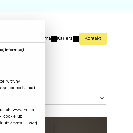
studies
Wiedza
Firma
Kariera
Kontakt
ej informacji
ej witryny,
 skąd pochodzą nasi
Black Red White
ć przechowywane na
i cookie już
anie z części naszej