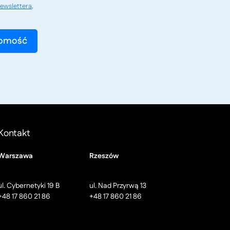
ewslettera
.
Kontakt
Warszawa
Rzeszów
ul. Cybernetyki 19 B
ul. Nad Przyrwą 13
+48 17 860 21 86
+48 17 860 21 86