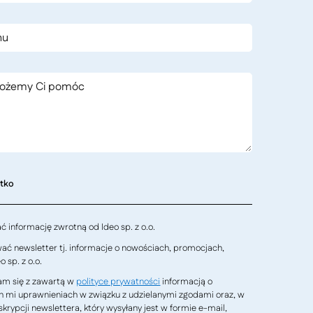
stko
 informację zwrotną od Ideo sp. z o.o.
ć newsletter tj. informacje o nowościach, promocjach,
 sp. z o.o.
m się z zawartą w
polityce prywatności
informacją o
h mi uprawnieniach w związku z udzielanymi zgodami oraz, w
krypcji newslettera, który wysyłany jest w formie e-mail,