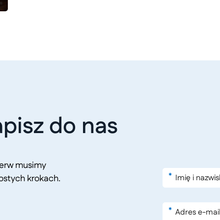
pisz do nas
pierw musimy
*
ostych krokach.
*