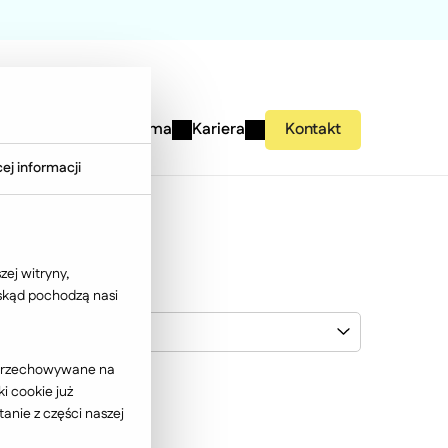
studies
Wiedza
Firma
Kariera
Kontakt
ej informacji
ej witryny,
 skąd pochodzą nasi
Wybierz klienta
ć przechowywane na
i cookie już
anie z części naszej