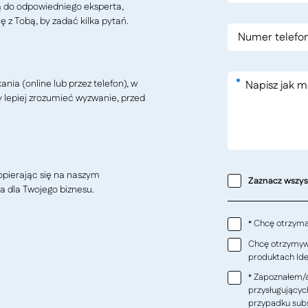
ą do odpowiedniego eksperta,
ę z Tobą, by zadać kilka pytań.
*
ia (online lub przez telefon), w
y lepiej zrozumieć wyzwanie, przed
pierając się na naszym
Zaznacz wszy
a dla Twojego biznesu.
Chcę otrzymać
*
Chcę otrzymywa
produktach Ideo
Zapoznałem/a
*
przysługującyc
przypadku subs