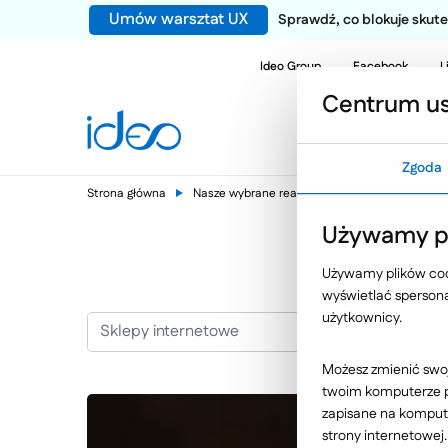
Umów warsztat UX
Sprawdź, co blokuje sku
Ideo Group
Facebook
L
Centrum us
Zgoda
Strona główna
Nasze wybrane realizacje
Sklepy interne
Używamy pl
Używamy plików cook
wyświetlać spersonal
użytkownicy.
Sklepy internetowe
Możesz zmienić swoj
twoim komputerze po
zapisane na kompute
strony internetowej.