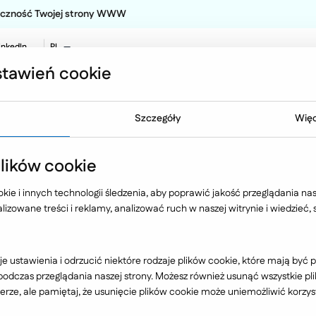
teczność Twojej strony WWW
inkedIn
PL
EN
tawień cookie
NO
Oferta
Technologia
Case 
Szczegóły
Więc
towe
FMCG
ików cookie
ie i innych technologii śledzenia, aby poprawić jakość przeglądania nasz
izowane treści i reklamy, analizować ruch w naszej witrynie i wiedzieć,
FMCG
e ustawienia i odrzucić niektóre rodzaje plików cookie, które mają by
dczas przeglądania naszej strony. Możesz również usunąć wszystkie plik
rze, ale pamiętaj, że usunięcie plików cookie może uniemożliwić korzyst