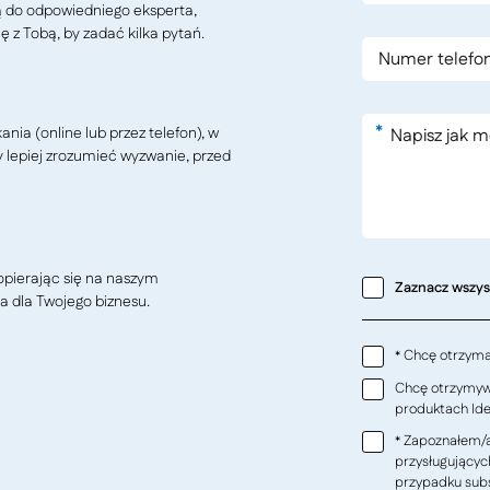
ą do odpowiedniego eksperta,
ę z Tobą, by zadać kilka pytań.
*
ia (online lub przez telefon), w
y lepiej zrozumieć wyzwanie, przed
pierając się na naszym
Zaznacz wszy
a dla Twojego biznesu.
Chcę otrzymać
*
Chcę otrzymywa
produktach Ideo
Zapoznałem/a
*
przysługującyc
przypadku subs