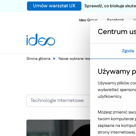
Umów warsztat UX
Sprawdź, co blokuje sku
Ideo Group
Facebook
L
Centrum us
Zgoda
Strona główna
Nasze wybrane realizacje
Polski Standard
Używamy pl
Używamy plików cook
wyświetlać spersonal
użytkownicy.
Technologie Internetowe
Możesz zmienić swoj
twoim komputerze po
zapisane na kompute
strony internetowej.