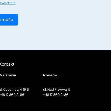
ewslettera
.
Kontakt
Warszawa
Rzeszów
ul. Cybernetyki 19 B
ul. Nad Przyrwą 13
+48 17 860 21 86
+48 17 860 21 86