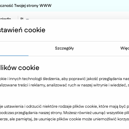
teczność Twojej strony WWW
inkedIn
PL
EN
tawień cookie
NO
Oferta
Technologia
Case 
Szczegóły
Więc
 Płatności
ików cookie
ie i innych technologii śledzenia, aby poprawić jakość przeglądania nasz
izowane treści i reklamy, analizować ruch w naszej witrynie i wiedzieć,
Branża
e ustawienia i odrzucić niektóre rodzaje plików cookie, które mają by
dczas przeglądania naszej strony. Możesz również usunąć wszystkie plik
rze, ale pamiętaj, że usunięcie plików cookie może uniemożliwić korzyst