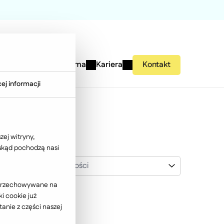
studies
Wiedza
Firma
Kariera
Kontakt
ej informacji
ej witryny,
 skąd pochodzą nasi
Polski Standard Płatności
ć przechowywane na
i cookie już
anie z części naszej