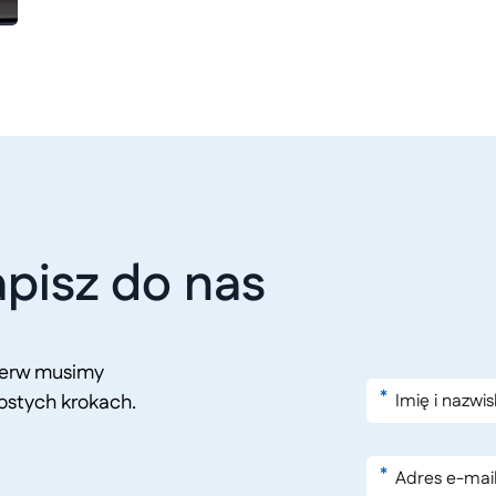
pisz do nas
pierw musimy
*
ostych krokach.
*