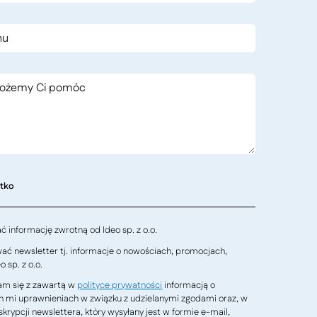
stko
 informację zwrotną od Ideo sp. z o.o.
ć newsletter tj. informacje o nowościach, promocjach,
 sp. z o.o.
m się z zawartą w
polityce prywatności
informacją o
h mi uprawnieniach w związku z udzielanymi zgodami oraz, w
krypcji newslettera, który wysyłany jest w formie e-mail,