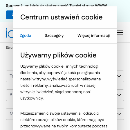
Sprawdź, co blokuje skuteczność Twojej strony WWW
Umów warsztat UX
Centrum ustawień cookie
Zgoda
Szczegóły
Więcej informacji
Strona główna
Nasze wybrane realizacje
Meble Wójcik
Używamy plików cookie
Używamy plików cookie i innych technologii
śledzenia, aby poprawić jakość przeglądania
Technologie Internetowe
naszej witryny, wyświetlać spersonalizowane
treści i reklamy, analizować ruch w naszej
witrynie i wiedzieć, skąd pochodzą nasi
Branża
użytkownicy.
Meble Wójcik
Możesz zmienić swoje ustawienia i odrzucić
niektóre rodzaje plików cookie, które mają być
przechowywane na twoim komputerze podczas