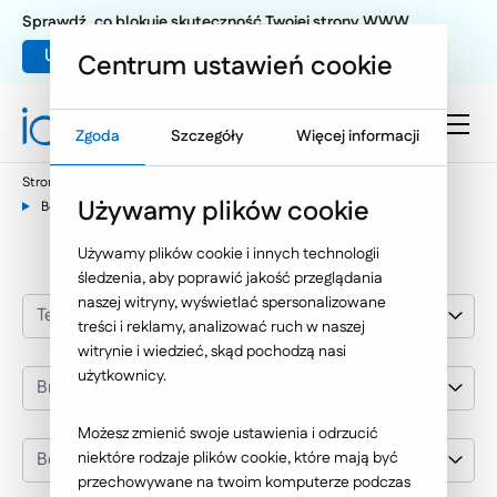
Sprawdź, co blokuje skuteczność Twojej strony WWW
Umów warsztat UX
Centrum ustawień cookie
Zgoda
Szczegóły
Więcej informacji
Strona główna
Nasze wybrane realizacje
Używamy plików cookie
Bokaro Salony Łazienek
Używamy plików cookie i innych technologii
śledzenia, aby poprawić jakość przeglądania
naszej witryny, wyświetlać spersonalizowane
Technologie Internetowe
treści i reklamy, analizować ruch w naszej
witrynie i wiedzieć, skąd pochodzą nasi
użytkownicy.
Branża
Możesz zmienić swoje ustawienia i odrzucić
Bokaro Salony Łazienek
niektóre rodzaje plików cookie, które mają być
przechowywane na twoim komputerze podczas