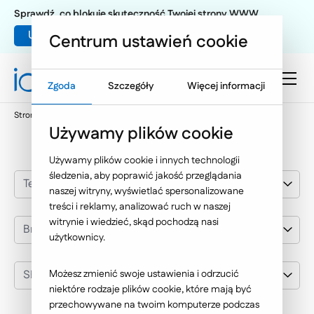
Sprawdź, co blokuje skuteczność Twojej strony WWW
Umów warsztat UX
Centrum ustawień cookie
Zgoda
Szczegóły
Więcej informacji
Strona główna
Nasze wybrane realizacje
SEKA
Używamy plików cookie
Używamy plików cookie i innych technologii
śledzenia, aby poprawić jakość przeglądania
Technologie Internetowe
naszej witryny, wyświetlać spersonalizowane
treści i reklamy, analizować ruch w naszej
witrynie i wiedzieć, skąd pochodzą nasi
Branża
użytkownicy.
SEKA
Możesz zmienić swoje ustawienia i odrzucić
niektóre rodzaje plików cookie, które mają być
przechowywane na twoim komputerze podczas