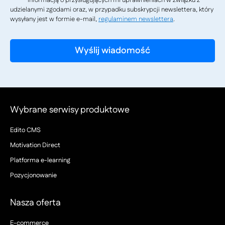
informacją o przysługujących mi uprawnieniach w związku z
udzielanymi zgodami oraz, w przypadku subskrypcji newslettera, który
wysyłany jest w formie e-mail,
regulaminem newslettera
.
Wybrane serwisy produktowe
Edito CMS
Motivation Direct
Platforma e-learning
Pozycjonowanie
Nasza oferta
E-commerce