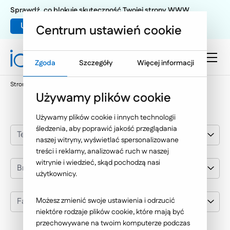
Sprawdź, co blokuje skuteczność Twojej strony WWW
Umów warsztat UX
Centrum ustawień cookie
Zgoda
Szczegóły
Więcej informacji
Strona główna
Nasze wybrane realizacje
Farmacol
Używamy plików cookie
Używamy plików cookie i innych technologii
śledzenia, aby poprawić jakość przeglądania
Technologie Internetowe
naszej witryny, wyświetlać spersonalizowane
treści i reklamy, analizować ruch w naszej
witrynie i wiedzieć, skąd pochodzą nasi
Branża
użytkownicy.
Farmacol
Możesz zmienić swoje ustawienia i odrzucić
niektóre rodzaje plików cookie, które mają być
przechowywane na twoim komputerze podczas