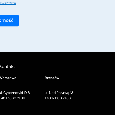
ewslettera
.
Kontakt
Warszawa
Rzeszów
ul. Cybernetyki 19 B
ul. Nad Przyrwą 13
+48 17 860 21 86
+48 17 860 21 86