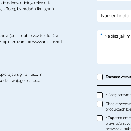
ą do odpowiedniego eksperta,
ę z Tobą, by zadać kilka pytań.
*
ia (online lub przez telefon), w
y lepiej zrozumieć wyzwanie, przed
pierając się na naszym
Zaznacz wszy
a dla Twojego biznesu.
Chcę otrzymać
*
Chcę otrzymywa
produktach Ideo
Zapoznałem/a
*
przysługującyc
przypadku subs