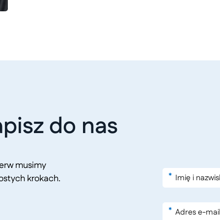
pisz do nas
pierw musimy
*
ostych krokach.
*