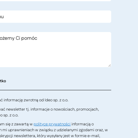
stko
 informację zwrotną od Ideo sp. z o.o.
ć newsletter tj. informacje o nowościach, promocjach,
 sp. z o.o.
m się z zawartą w
polityce prywatności
informacją o
h mi uprawnieniach w związku z udzielanymi zgodami oraz, w
krypcji newslettera, który wysyłany jest w formie e-mail,