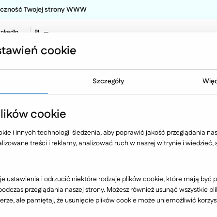
teczność Twojej strony WWW
inkedIn
PL
EN
tawień cookie
NO
Oferta
Technologia
Case 
Szczegóły
Więc
s
ików cookie
ie i innych technologii śledzenia, aby poprawić jakość przeglądania nasz
izowane treści i reklamy, analizować ruch w naszej witrynie i wiedzieć,
Branża
e ustawienia i odrzucić niektóre rodzaje plików cookie, które mają by
dczas przeglądania naszej strony. Możesz również usunąć wszystkie plik
rze, ale pamiętaj, że usunięcie plików cookie może uniemożliwić korzyst