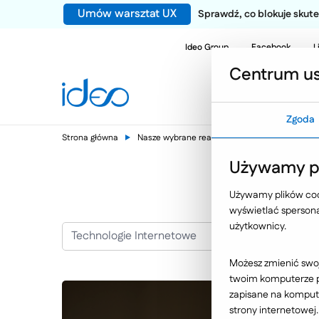
Umów warsztat UX
Sprawdź, co blokuje sku
Ideo Group
Facebook
L
Centrum us
Zgoda
Strona główna
Nasze wybrane realizacje
BGŻ BNP Pariba
Używamy pl
Używamy plików cook
wyświetlać spersonal
użytkownicy.
Technologie Internetowe
Możesz zmienić swoj
twoim komputerze po
zapisane na kompute
strony internetowej.