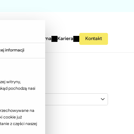
studies
Wiedza
Firma
Kariera
Kontakt
ej informacji
ej witryny,
 skąd pochodzą nasi
BGŻ BNP Paribas
ć przechowywane na
i cookie już
anie z części naszej