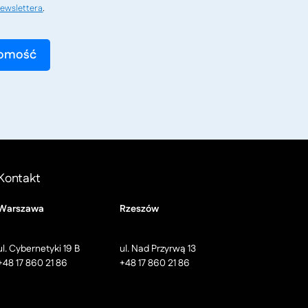
ewslettera
.
Kontakt
Warszawa
Rzeszów
ul. Cybernetyki 19 B
ul. Nad Przyrwą 13
+48 17 860 21 86
+48 17 860 21 86