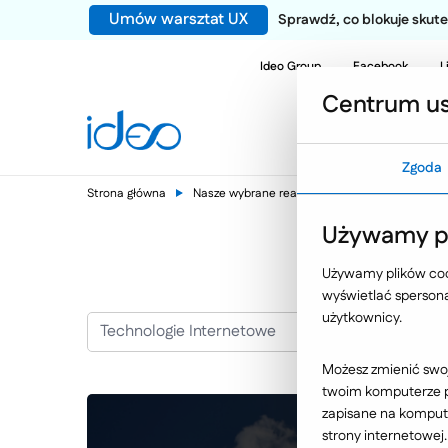
Umów warsztat UX
Sprawdź, co blokuje sku
Ideo Group
Facebook
L
Centrum us
Zgoda
Strona główna
Nasze wybrane realizacje
JB Investments S
Używamy pl
Używamy plików cook
wyświetlać spersonal
użytkownicy.
Technologie Internetowe
Możesz zmienić swoj
twoim komputerze po
zapisane na kompute
strony internetowej.