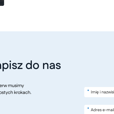
pisz do nas
pierw musimy
*
ostych krokach.
*