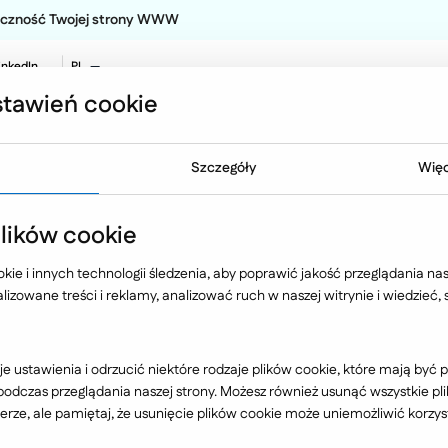
teczność Twojej strony WWW
inkedIn
PL
EN
tawień cookie
NO
Oferta
Technologia
Case 
Szczegóły
Więc
p. z o.o.
ików cookie
ie i innych technologii śledzenia, aby poprawić jakość przeglądania nasz
izowane treści i reklamy, analizować ruch w naszej witrynie i wiedzieć,
Branża
e ustawienia i odrzucić niektóre rodzaje plików cookie, które mają by
dczas przeglądania naszej strony. Możesz również usunąć wszystkie plik
rze, ale pamiętaj, że usunięcie plików cookie może uniemożliwić korzyst