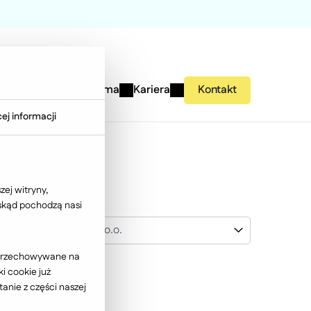
studies
Wiedza
Firma
Kariera
Kontakt
ej informacji
ej witryny,
 skąd pochodzą nasi
JB Investments Sp. z o.o.
ć przechowywane na
i cookie już
anie z części naszej