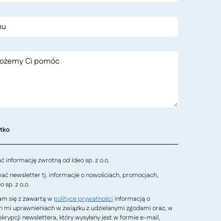
stko
 informację zwrotną od Ideo sp. z o.o.
ć newsletter tj. informacje o nowościach, promocjach,
 sp. z o.o.
m się z zawartą w
polityce prywatności
informacją o
h mi uprawnieniach w związku z udzielanymi zgodami oraz, w
krypcji newslettera, który wysyłany jest w formie e-mail,