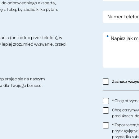
ą do odpowiedniego eksperta,
ę z Tobą, by zadać kilka pytań.
*
ia (online lub przez telefon), w
y lepiej zrozumieć wyzwanie, przed
pierając się na naszym
Zaznacz wszy
a dla Twojego biznesu.
Chcę otrzymać
*
Chcę otrzymywa
produktach Ideo
Zapoznałem/a
*
przysługującyc
przypadku subs