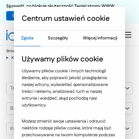
Sprawdź, co blokuje skuteczność Twojej strony WWW
Umów warsztat UX
Centrum ustawień cookie
Zgoda
Szczegóły
Więcej informacji
Strona główna
Nasze wybrane realizacje
Używamy plików cookie
Krakowski Bank Spółdzielczy
Używamy plików cookie i innych technologii
śledzenia, aby poprawić jakość przeglądania
naszej witryny, wyświetlać spersonalizowane
Technologie Internetowe
treści i reklamy, analizować ruch w naszej
witrynie i wiedzieć, skąd pochodzą nasi
użytkownicy.
Branża
Możesz zmienić swoje ustawienia i odrzucić
Krakowski Bank Spółdzielczy
niektóre rodzaje plików cookie, które mają być
przechowywane na twoim komputerze podczas