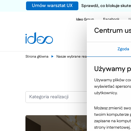
Umów warsztat UX
Sprawdź, co blokuje sku
Ideo Group
Facebook
L
Centrum us
Zgoda
Strona główna
Nasze wybrane realizacje
Meble Wójcik
Używamy pl
Używamy plików cook
wyświetlać spersonal
użytkownicy.
Kategoria realizacji
Możesz zmienić swoj
twoim komputerze po
zapisane na kompute
strony internetowej.