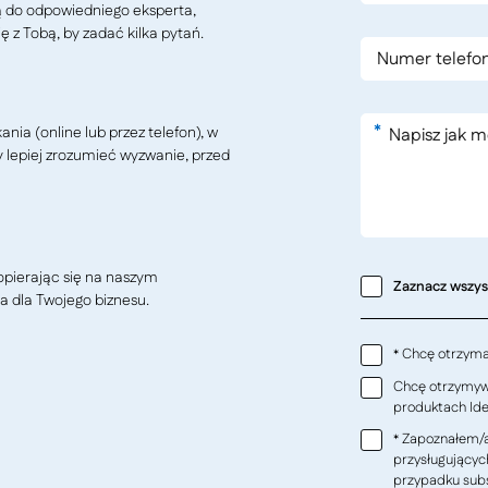
ą do odpowiedniego eksperta,
ę z Tobą, by zadać kilka pytań.
*
ia (online lub przez telefon), w
y lepiej zrozumieć wyzwanie, przed
pierając się na naszym
Zaznacz wszy
a dla Twojego biznesu.
Chcę otrzymać
*
Chcę otrzymywa
produktach Ideo
Zapoznałem/a
*
przysługującyc
przypadku subs