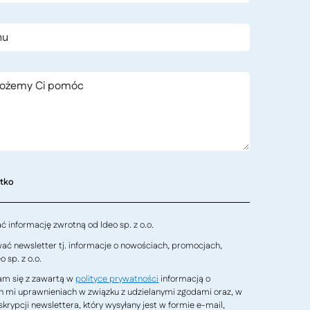
stko
 informację zwrotną od Ideo sp. z o.o.
ć newsletter tj. informacje o nowościach, promocjach,
 sp. z o.o.
m się z zawartą w
polityce prywatności
informacją o
h mi uprawnieniach w związku z udzielanymi zgodami oraz, w
krypcji newslettera, który wysyłany jest w formie e-mail,