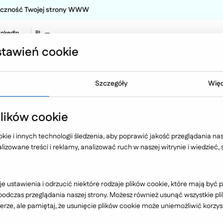
teczność Twojej strony WWW
inkedIn
PL
EN
tawień cookie
NO
Oferta
Technologia
Case 
Szczegóły
Więc
ików cookie
ie i innych technologii śledzenia, aby poprawić jakość przeglądania nasz
izowane treści i reklamy, analizować ruch w naszej witrynie i wiedzieć,
Branża
e ustawienia i odrzucić niektóre rodzaje plików cookie, które mają by
dczas przeglądania naszej strony. Możesz również usunąć wszystkie plik
rze, ale pamiętaj, że usunięcie plików cookie może uniemożliwić korzyst