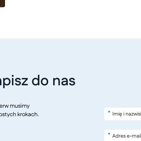
pisz do nas
pierw musimy
*
ostych krokach.
*