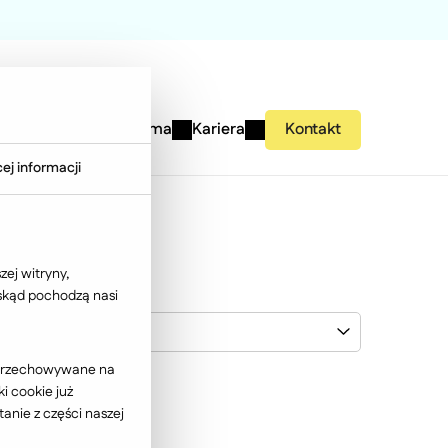
studies
Wiedza
Firma
Kariera
Kontakt
ej informacji
ej witryny,
 skąd pochodzą nasi
Meble Wójcik
ć przechowywane na
i cookie już
anie z części naszej