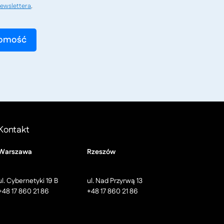
ewslettera
.
Kontakt
Warszawa
Rzeszów
ul. Cybernetyki 19 B
ul. Nad Przyrwą 13
+48 17 860 21 86
+48 17 860 21 86