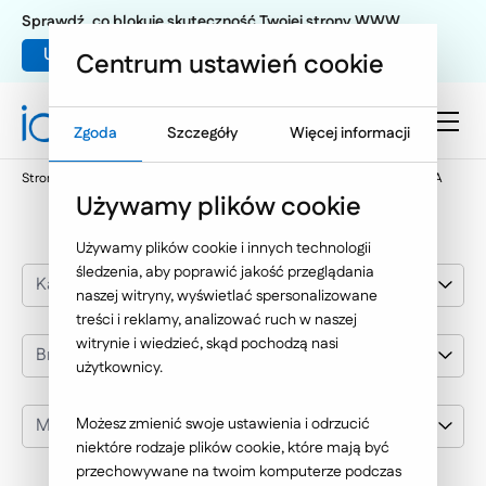
Sprawdź, co blokuje skuteczność Twojej strony WWW
Umów warsztat UX
Centrum ustawień cookie
Zgoda
Szczegóły
Więcej informacji
Strona główna
Nasze wybrane realizacje
Mercator Medical SA
Używamy plików cookie
Używamy plików cookie i innych technologii
śledzenia, aby poprawić jakość przeglądania
Kategoria realizacji
naszej witryny, wyświetlać spersonalizowane
treści i reklamy, analizować ruch w naszej
witrynie i wiedzieć, skąd pochodzą nasi
Branża
użytkownicy.
Mercator Medical SA
Możesz zmienić swoje ustawienia i odrzucić
niektóre rodzaje plików cookie, które mają być
przechowywane na twoim komputerze podczas