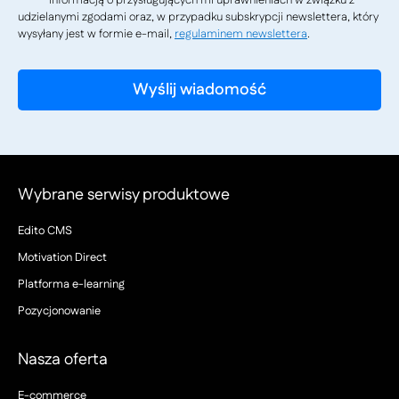
informacją o przysługujących mi uprawnieniach w związku z
udzielanymi zgodami oraz, w przypadku subskrypcji newslettera, który
wysyłany jest w formie e-mail,
regulaminem newslettera
.
Wybrane serwisy produktowe
Edito CMS
Motivation Direct
Platforma e-learning
Pozycjonowanie
Nasza oferta
E-commerce