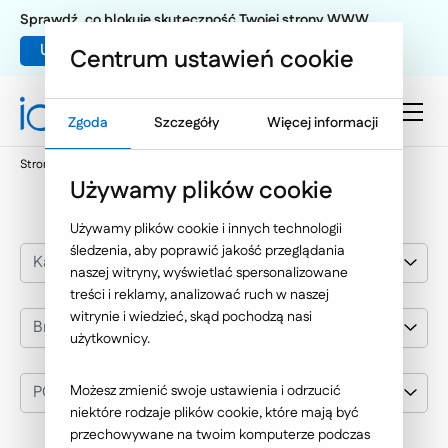
Sprawdź, co blokuje skuteczność Twojej strony WWW
Umów warsztat UX
Centrum ustawień cookie
Zgoda
Szczegóły
Więcej informacji
Strona główna
Nasze wybrane realizacje
PGNiG
Używamy plików cookie
Używamy plików cookie i innych technologii
śledzenia, aby poprawić jakość przeglądania
Kategoria realizacji
naszej witryny, wyświetlać spersonalizowane
treści i reklamy, analizować ruch w naszej
witrynie i wiedzieć, skąd pochodzą nasi
Branża
użytkownicy.
PGNiG
Możesz zmienić swoje ustawienia i odrzucić
niektóre rodzaje plików cookie, które mają być
przechowywane na twoim komputerze podczas