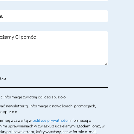
stko
 informację zwrotną od Ideo sp. z o.o.
ć newsletter tj. informacje o nowościach, promocjach,
 sp. z o.o.
m się z zawartą w
polityce prywatności
informacją o
h mi uprawnieniach w związku z udzielanymi zgodami oraz, w
krypcji newslettera, który wysyłany jest w formie e-mail,