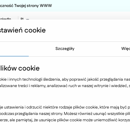
teczność Twojej strony WWW
inkedIn
PL
EN
tawień cookie
NO
Oferta
Technologia
Case 
Szczegóły
Więc
ików cookie
ie i innych technologii śledzenia, aby poprawić jakość przeglądania nasz
izowane treści i reklamy, analizować ruch w naszej witrynie i wiedzieć,
Branża
e ustawienia i odrzucić niektóre rodzaje plików cookie, które mają by
dczas przeglądania naszej strony. Możesz również usunąć wszystkie plik
rze, ale pamiętaj, że usunięcie plików cookie może uniemożliwić korzyst