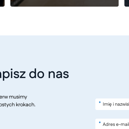
pisz do nas
pierw musimy
*
ostych krokach.
*