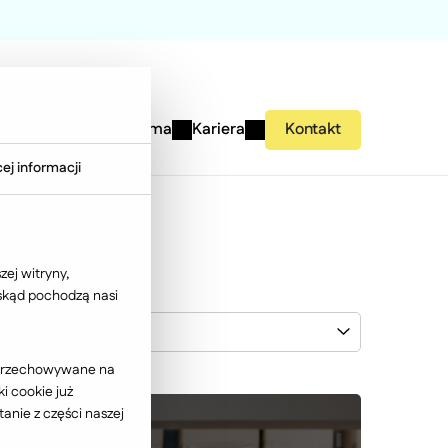
studies
Wiedza
Firma
Kariera
Kontakt
ej informacji
ej witryny,
 skąd pochodzą nasi
Lewiatan
ć przechowywane na
i cookie już
anie z części naszej