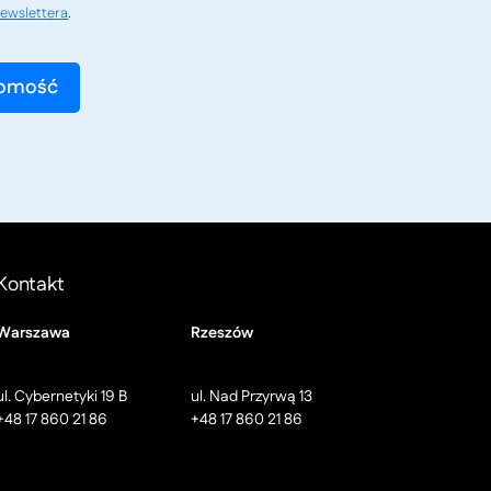
ewslettera
.
Kontakt
Warszawa
Rzeszów
ul. Cybernetyki 19 B
ul. Nad Przyrwą 13
+48 17 860 21 86
+48 17 860 21 86