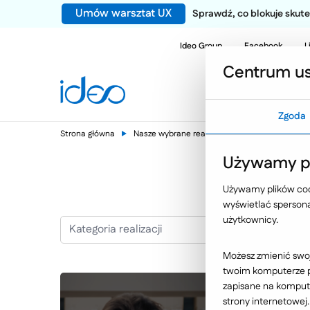
Umów warsztat UX
Sprawdź, co blokuje sku
Ideo Group
Facebook
L
Centrum us
Zgoda
Strona główna
Nasze wybrane realizacje
Lewiatan
Używamy pl
Używamy plików cook
wyświetlać spersonal
użytkownicy.
Kategoria realizacji
Możesz zmienić swoj
twoim komputerze po
zapisane na kompute
strony internetowej.