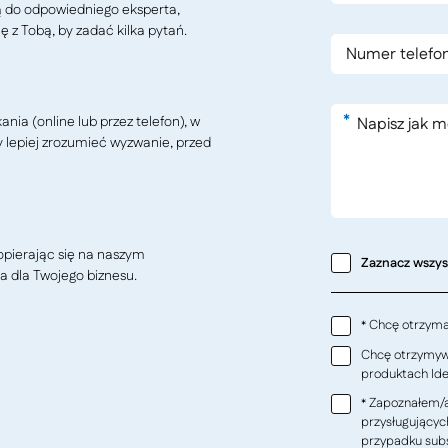
ą do odpowiedniego eksperta,
ę z Tobą, by zadać kilka pytań.
*
ia (online lub przez telefon), w
y lepiej zrozumieć wyzwanie, przed
pierając się na naszym
Zaznacz wszy
a dla Twojego biznesu.
Chcę otrzymać
*
Chcę otrzymywa
produktach Ideo
Zapoznałem/a
*
przysługującyc
przypadku subs