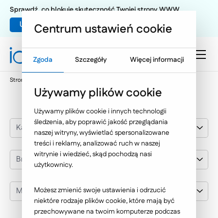
Sprawdź, co blokuje skuteczność Twojej strony WWW
Umów warsztat UX
Centrum ustawień cookie
Zgoda
Szczegóły
Więcej informacji
Strona główna
Nasze wybrane realizacje
MSW
Używamy plików cookie
Używamy plików cookie i innych technologii
śledzenia, aby poprawić jakość przeglądania
Kategoria realizacji
naszej witryny, wyświetlać spersonalizowane
treści i reklamy, analizować ruch w naszej
witrynie i wiedzieć, skąd pochodzą nasi
Branża
użytkownicy.
MSW
Możesz zmienić swoje ustawienia i odrzucić
niektóre rodzaje plików cookie, które mają być
przechowywane na twoim komputerze podczas