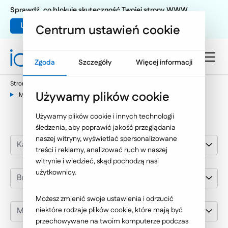
Sprawdź, co blokuje skuteczność Twojej strony WWW
Umów warsztat UX
Centrum ustawień cookie
Zgoda
Szczegóły
Więcej informacji
Strona główna
Nasze wybrane realizacje
Używamy plików cookie
Mostostal Warszawa S.A.
Używamy plików cookie i innych technologii
śledzenia, aby poprawić jakość przeglądania
naszej witryny, wyświetlać spersonalizowane
Kategoria realizacji
treści i reklamy, analizować ruch w naszej
witrynie i wiedzieć, skąd pochodzą nasi
użytkownicy.
Branża
Możesz zmienić swoje ustawienia i odrzucić
Mostostal Warszawa S.A.
niektóre rodzaje plików cookie, które mają być
przechowywane na twoim komputerze podczas