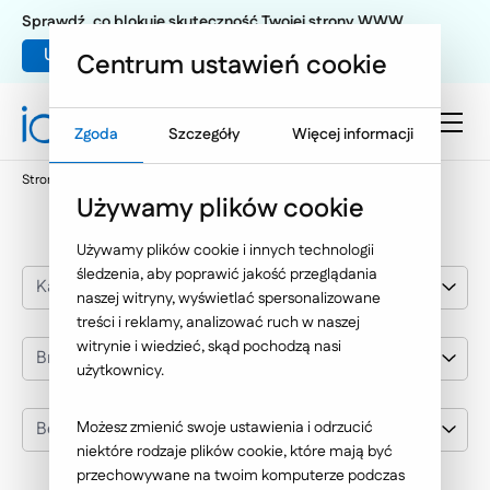
Sprawdź, co blokuje skuteczność Twojej strony WWW
Umów warsztat UX
Centrum ustawień cookie
Zgoda
Szczegóły
Więcej informacji
Strona główna
Nasze wybrane realizacje
Benefit Systems
Używamy plików cookie
Używamy plików cookie i innych technologii
śledzenia, aby poprawić jakość przeglądania
Kategoria realizacji
naszej witryny, wyświetlać spersonalizowane
treści i reklamy, analizować ruch w naszej
witrynie i wiedzieć, skąd pochodzą nasi
Branża
użytkownicy.
Benefit Systems
Możesz zmienić swoje ustawienia i odrzucić
niektóre rodzaje plików cookie, które mają być
przechowywane na twoim komputerze podczas