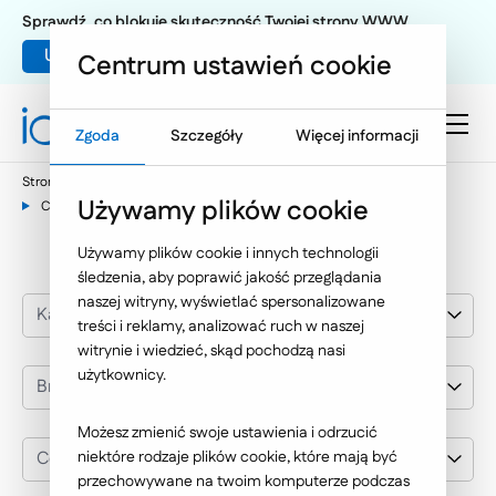
Sprawdź, co blokuje skuteczność Twojej strony WWW
Umów warsztat UX
Centrum ustawień cookie
Zgoda
Szczegóły
Więcej informacji
Strona główna
Nasze wybrane realizacje
Używamy plików cookie
Centrum Medyczne Damiana
Używamy plików cookie i innych technologii
śledzenia, aby poprawić jakość przeglądania
naszej witryny, wyświetlać spersonalizowane
Kategoria realizacji
treści i reklamy, analizować ruch w naszej
witrynie i wiedzieć, skąd pochodzą nasi
użytkownicy.
Branża
Możesz zmienić swoje ustawienia i odrzucić
Centrum Medyczne Damiana
niektóre rodzaje plików cookie, które mają być
przechowywane na twoim komputerze podczas