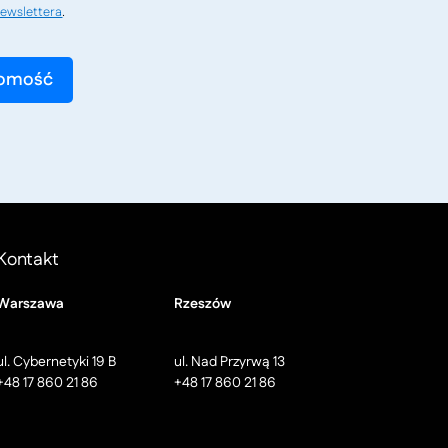
ewslettera
.
Kontakt
Warszawa
Rzeszów
ul. Cybernetyki 19 B
ul. Nad Przyrwą 13
+48 17 860 21 86
+48 17 860 21 86