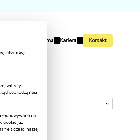
studies
Wiedza
Firma
Kariera
Kontakt
ej informacji
ej witryny,
 skąd pochodzą nasi
Italian Fashion
ć przechowywane na
i cookie już
anie z części naszej