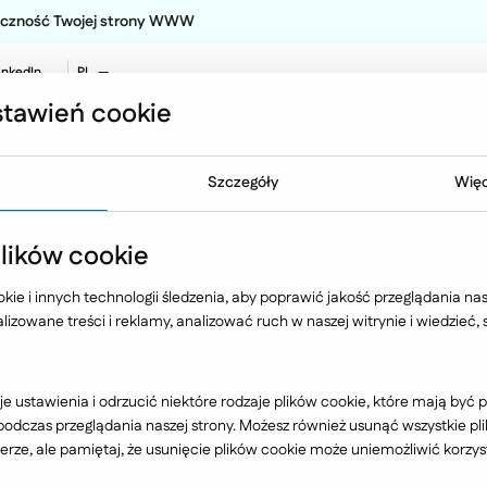
teczność Twojej strony WWW
inkedIn
PL
EN
tawień cookie
NO
Oferta
Technologia
Case 
Szczegóły
Więc
ików cookie
ie i innych technologii śledzenia, aby poprawić jakość przeglądania nasz
izowane treści i reklamy, analizować ruch w naszej witrynie i wiedzieć,
Branża
e ustawienia i odrzucić niektóre rodzaje plików cookie, które mają by
dczas przeglądania naszej strony. Możesz również usunąć wszystkie plik
rze, ale pamiętaj, że usunięcie plików cookie może uniemożliwić korzyst