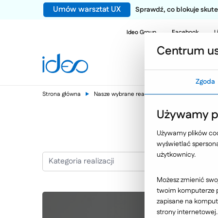
Umów warsztat UX
Sprawdź, co blokuje sku
Ideo Group
Facebook
L
Centrum us
Zgoda
Strona główna
Nasze wybrane realizacje
Italian Fashion
Używamy pl
Używamy plików cook
wyświetlać spersonal
użytkownicy.
Kategoria realizacji
Możesz zmienić swoj
twoim komputerze po
zapisane na kompute
strony internetowej.