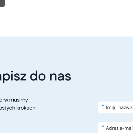
pisz do nas
pierw musimy
*
ostych krokach.
*