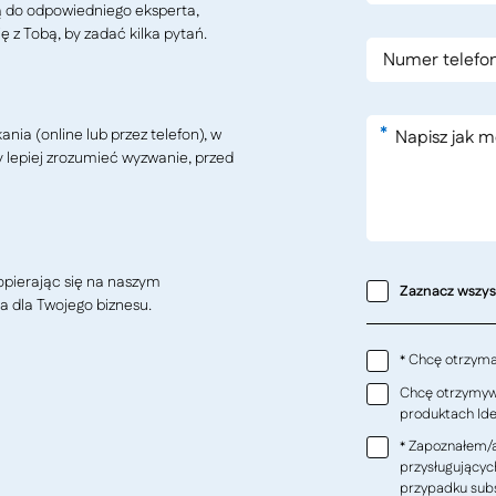
ą do odpowiedniego eksperta,
ę z Tobą, by zadać kilka pytań.
*
ia (online lub przez telefon), w
y lepiej zrozumieć wyzwanie, przed
pierając się na naszym
Zaznacz wszy
a dla Twojego biznesu.
Chcę otrzymać
*
Chcę otrzymywa
produktach Ideo
Zapoznałem/a
*
przysługującyc
przypadku subs