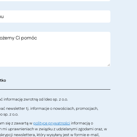
stko
 informację zwrotną od Ideo sp. z o.o.
ć newsletter tj. informacje o nowościach, promocjach,
 sp. z o.o.
m się z zawartą w
polityce prywatności
informacją o
h mi uprawnieniach w związku z udzielanymi zgodami oraz, w
krypcji newslettera, który wysyłany jest w formie e-mail,