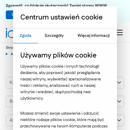
Sprawdź, co blokuje skuteczność Twojej strony WWW
Umów warsztat UX
Centrum ustawień cookie
Zgoda
Szczegóły
Więcej informacji
Strona główna
Nasze wybrane realizacje
Używamy plików cookie
Axel Johnson International
Używamy plików cookie i innych technologii
śledzenia, aby poprawić jakość przeglądania
naszej witryny, wyświetlać spersonalizowane
Kategoria realizacji
treści i reklamy, analizować ruch w naszej
witrynie i wiedzieć, skąd pochodzą nasi
użytkownicy.
Branża
Możesz zmienić swoje ustawienia i odrzucić
Axel Johnson International
niektóre rodzaje plików cookie, które mają być
przechowywane na twoim komputerze podczas