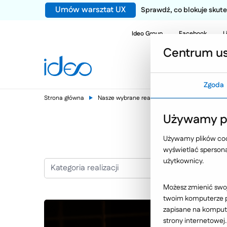
Umów warsztat UX
Sprawdź, co blokuje sku
Ideo Group
Facebook
L
Centrum us
Zgoda
Strona główna
Nasze wybrane realizacje
Nowodvorski Lig
Używamy pl
Używamy plików cook
wyświetlać spersonal
użytkownicy.
Kategoria realizacji
Możesz zmienić swoj
twoim komputerze po
zapisane na kompute
strony internetowej.