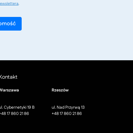
ewslettera
.
Kontakt
Warszawa
Rzeszów
ul. Cybernetyki 19 B
ul. Nad Przyrwą 13
+48 17 860 21 86
+48 17 860 21 86