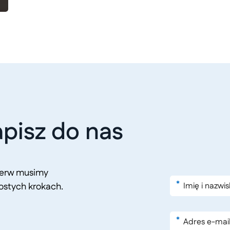
pisz do nas
pierw musimy
*
ostych krokach.
*