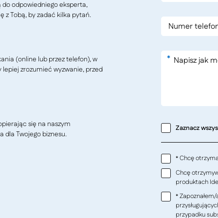
ą do odpowiedniego eksperta,
ę z Tobą, by zadać kilka pytań.
*
ia (online lub przez telefon), w
y lepiej zrozumieć wyzwanie, przed
pierając się na naszym
Zaznacz wszy
a dla Twojego biznesu.
Chcę otrzymać
*
Chcę otrzymywa
produktach Ideo
Zapoznałem/a
*
przysługującyc
przypadku subs