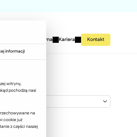
studies
Wiedza
Firma
Kariera
Kontakt
ej informacji
ej witryny,
 skąd pochodzą nasi
Nowodvorski Lighting
ć przechowywane na
i cookie już
anie z części naszej