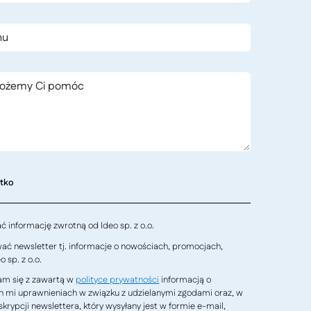
stko
 informację zwrotną od Ideo sp. z o.o.
ć newsletter tj. informacje o nowościach, promocjach,
 sp. z o.o.
m się z zawartą w
polityce prywatności
informacją o
h mi uprawnieniach w związku z udzielanymi zgodami oraz, w
krypcji newslettera, który wysyłany jest w formie e-mail,