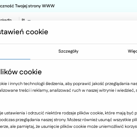
teczność Twojej strony WWW
inkedIn
PL
EN
tawień cookie
NO
Oferta
Technologia
Case 
Szczegóły
Więc
hting
ików cookie
ie i innych technologii śledzenia, aby poprawić jakość przeglądania nasz
izowane treści i reklamy, analizować ruch w naszej witrynie i wiedzieć,
Branża
e ustawienia i odrzucić niektóre rodzaje plików cookie, które mają by
dczas przeglądania naszej strony. Możesz również usunąć wszystkie plik
rze, ale pamiętaj, że usunięcie plików cookie może uniemożliwić korzyst