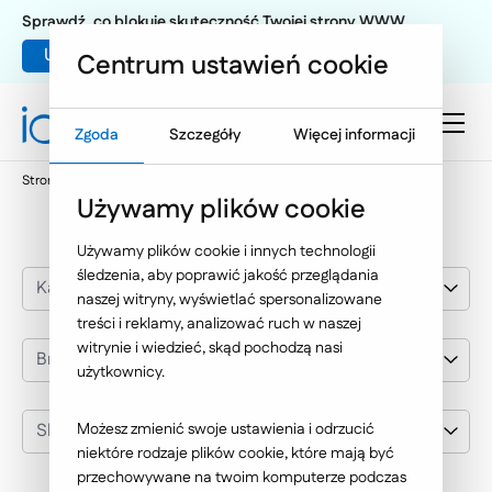
Sprawdź, co blokuje skuteczność Twojej strony WWW
Umów warsztat UX
Centrum ustawień cookie
Zgoda
Szczegóły
Więcej informacji
Strona główna
Nasze wybrane realizacje
Shell
Używamy plików cookie
Używamy plików cookie i innych technologii
śledzenia, aby poprawić jakość przeglądania
Kategoria realizacji
naszej witryny, wyświetlać spersonalizowane
treści i reklamy, analizować ruch w naszej
witrynie i wiedzieć, skąd pochodzą nasi
Branża
użytkownicy.
Shell
Możesz zmienić swoje ustawienia i odrzucić
niektóre rodzaje plików cookie, które mają być
przechowywane na twoim komputerze podczas