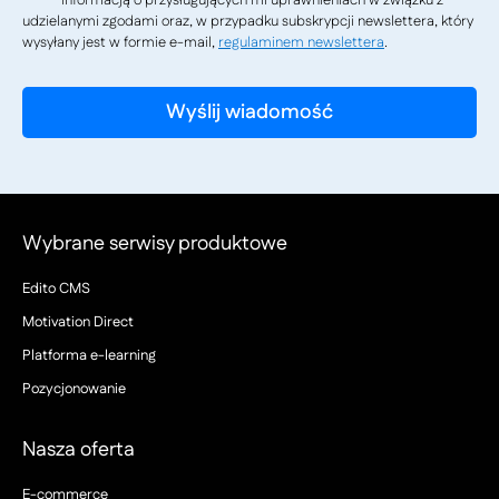
informacją o przysługujących mi uprawnieniach w związku z
udzielanymi zgodami oraz, w przypadku subskrypcji newslettera, który
wysyłany jest w formie e-mail,
regulaminem newslettera
.
Wybrane serwisy produktowe
Edito CMS
Motivation Direct
Platforma e-learning
Pozycjonowanie
Nasza oferta
E-commerce