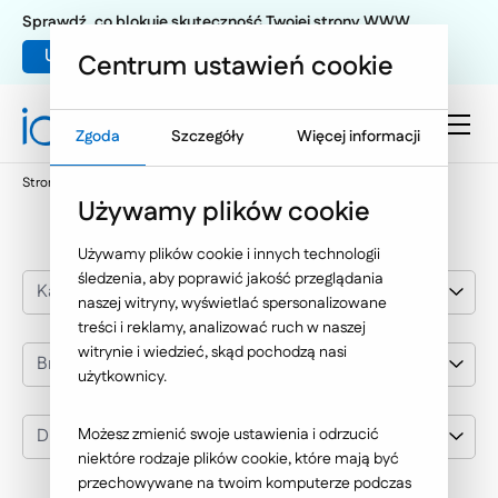
Sprawdź, co blokuje skuteczność Twojej strony WWW
Umów warsztat UX
Centrum ustawień cookie
Zgoda
Szczegóły
Więcej informacji
Strona główna
Nasze wybrane realizacje
DNB Bank Polska
Używamy plików cookie
Używamy plików cookie i innych technologii
śledzenia, aby poprawić jakość przeglądania
Kategoria realizacji
naszej witryny, wyświetlać spersonalizowane
treści i reklamy, analizować ruch w naszej
witrynie i wiedzieć, skąd pochodzą nasi
Branża
użytkownicy.
DNB Bank Polska
Możesz zmienić swoje ustawienia i odrzucić
niektóre rodzaje plików cookie, które mają być
przechowywane na twoim komputerze podczas