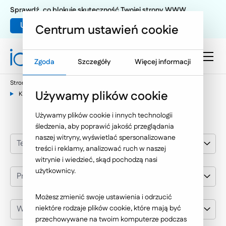
Sprawdź, co blokuje skuteczność Twojej strony WWW
Umów warsztat UX
Centrum ustawień cookie
Zgoda
Szczegóły
Więcej informacji
Strona główna
Nasze wybrane realizacje
Przemysł
Używamy plików cookie
KMT Gjenvinning
Używamy plików cookie i innych technologii
śledzenia, aby poprawić jakość przeglądania
naszej witryny, wyświetlać spersonalizowane
Technologie Internetowe
treści i reklamy, analizować ruch w naszej
witrynie i wiedzieć, skąd pochodzą nasi
użytkownicy.
Przemysł
Możesz zmienić swoje ustawienia i odrzucić
Wybierz klienta
niektóre rodzaje plików cookie, które mają być
przechowywane na twoim komputerze podczas