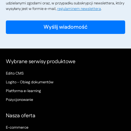
udzielanymi zgodami oraz, w przypadku subskrypcji newslettera, który
wysyłany jest w formie e-mail,
regulaminem newslettera
.
Wybrane serwisy produktowe
Edito CMS
Logito - Obieg dokumentów
Platforma e-learning
Pozycjonowanie
Nasza oferta
E-commerce