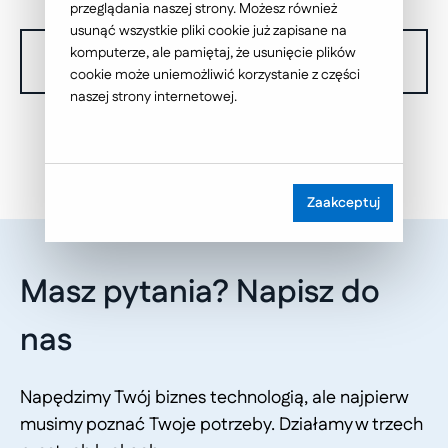
przeglądania naszej strony. Możesz również
usunąć wszystkie pliki cookie już zapisane na
komputerze, ale pamiętaj, że usunięcie plików
W chwili obecnej nie dysponujemy żadnymi realizacjami.
cookie może uniemożliwić korzystanie z części
naszej strony internetowej.
Zaakceptuj
Masz pytania? Napisz do
nas
Napędzimy Twój biznes technologią, ale najpierw
musimy poznać Twoje potrzeby. Działamy w trzech