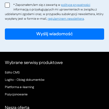
Zapoznałem/am się z zawartą w
polityce prywatności
*
informacją o przysługujących mi uprawnieniach w związku z
udzielanymi zgodami oraz, w przypadku subskrypcji newslettera, który
wysyłany jest w formie e-mail,
regulaminem newslettera
.
Wybrane serwisy produktowe
Edito CMS
Logito - Obieg dokumentów
Platforma e-learning
Pozycjonowanie
Nasza oferta