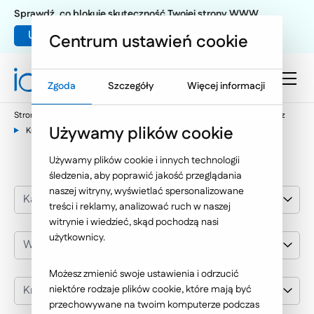
Sprawdź, co blokuje skuteczność Twojej strony WWW
Umów warsztat UX
Centrum ustawień cookie
Zgoda
Szczegóły
Więcej informacji
Strona główna
Nasze wybrane realizacje
Wyposażenie wnętrz
Używamy plików cookie
Kronospan
Używamy plików cookie i innych technologii
śledzenia, aby poprawić jakość przeglądania
naszej witryny, wyświetlać spersonalizowane
Kategoria realizacji
treści i reklamy, analizować ruch w naszej
witrynie i wiedzieć, skąd pochodzą nasi
użytkownicy.
Wyposażenie wnętrz
Możesz zmienić swoje ustawienia i odrzucić
Kronospan
niektóre rodzaje plików cookie, które mają być
przechowywane na twoim komputerze podczas