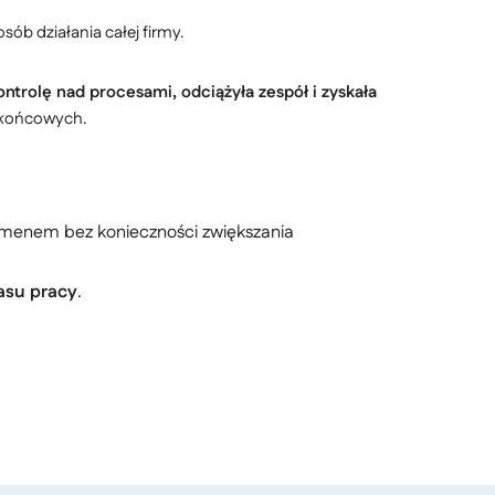
ób działania całej firmy.
ntrolę nad procesami, odciążyła zespół i zyskała
w końcowych.
lumenem bez konieczności zwiększania
asu pracy
.