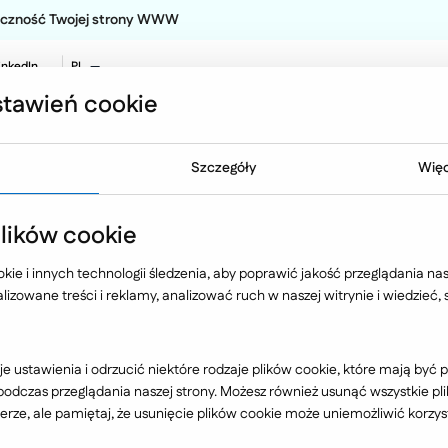
teczność Twojej strony WWW
inkedIn
PL
EN
tawień cookie
NO
Oferta
Technologia
Case 
Szczegóły
Więc
merce dla
ików cookie
ie i innych technologii śledzenia, aby poprawić jakość przeglądania nasz
zek
izowane treści i reklamy, analizować ruch w naszej witrynie i wiedzieć,
e ustawienia i odrzucić niektóre rodzaje plików cookie, które mają by
tnim doświadczeniem w branży AGD/RTV. Jest jednym z liderów te
dczas przeglądania naszej strony. Możesz również usunąć wszystkie plik
rze, ale pamiętaj, że usunięcie plików cookie może uniemożliwić korzyst
ax Elektro, Max Kuchnie
oraz
Kernau.