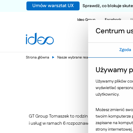
Umów warsztat UX
Sprawdź, co blokuje sku
Ideo Group
Facebook
L
Centrum us
Zgoda
Strona główna
Nasze wybrane realizacje
Platforma e-com
Używamy pl
Używamy plików cook
GT Group Tomas
wyświetlać spersonal
użytkownicy.
Możesz zmienić swoj
GT Group Tomaszek to rodzinna firma z ponad 30-le
twoim komputerze po
zapisane na kompute
i usług w ramach 6 rozpoznawalnych marek, m.in.
M
strony internetowej.