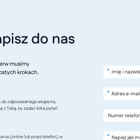
pisz do nas
pierw musimy
*
ostych krokach.
*
ą do odpowiedniego eksperta,
ę z Tobą, by zadać kilka pytań.
*
ia (online lub przez telefon), w