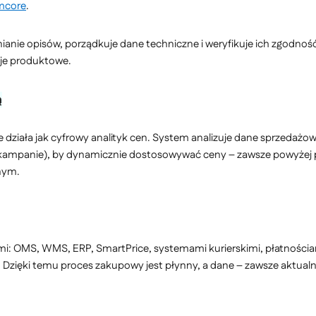
mcore
.
anie opisów, porządkuje dane techniczne i weryfikuje ich zgodnoś
acje produktowe.
ą
re działa jak cyfrowy analityk cen. System analizuje dane sprzedaż
ampanie), by dynamicznie dostosowywać ceny – zawsze powyżej pro
dnym.
i: OMS, WMS, ERP, SmartPrice, systemami kurierskimi, płatności
Dzięki temu proces zakupowy jest płynny, a dane – zawsze aktualn