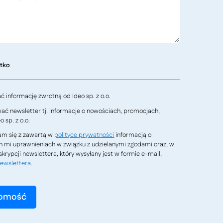
stko
 informację zwrotną od Ideo sp. z o.o.
ć newsletter tj. informacje o nowościach, promocjach,
 sp. z o.o.
m się z zawartą w
polityce prywatności
informacją o
h mi uprawnieniach w związku z udzielanymi zgodami oraz, w
krypcji newslettera, który wysyłany jest w formie e-mail,
ewslettera
.