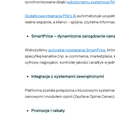
synchronizowane dzięki
wdrożonemu systemowi Pi
Dodatkowa integracja PIM z AI
automatyzuje uzupełni
realne wsparcie, a klienci – spójne, czytelne inform
SmartPrice – dynamiczne zarządzanie cen
Wdrożyliśmy
autorskie rozwiązanie SmartPrice
, któ
specyfikę kanałów (np. e-commerce, marketplace, k
cyfrowy negocjator, kontroler jakości i analityk w je
Integracje z systemami zewnętrznymi
Platforma została połączona z kluczowymi systemam
cenowymi i modułem opinii (Zaufane Opinie Ceneo). 
Promocje i rabaty