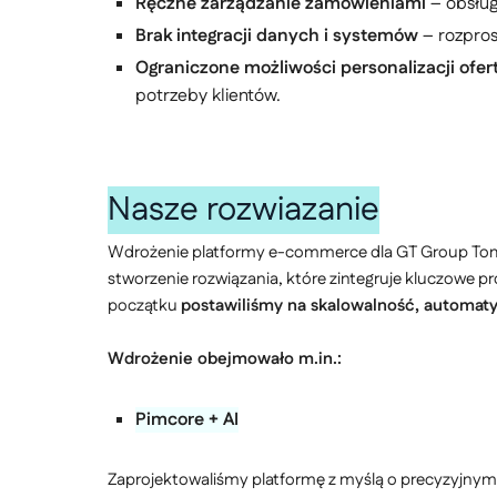
Ręczne zarządzanie zamówieniami
– obsług
Brak integracji danych i systemów
– rozpros
Ograniczone możliwości personalizacji ofer
potrzeby klientów.
Nasze rozwiazanie
Wdrożenie platformy e-commerce dla GT Group Tomasz
stworzenie rozwiązania, które zintegruje kluczowe p
początku
postawiliśmy na skalowalność, automatyz
Wdrożenie obejmowało m.in.:
Pimcore + AI
Zaprojektowaliśmy platformę z myślą o precyzyjnym 