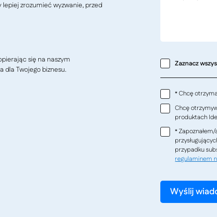
y lepiej zrozumieć wyzwanie, przed
pierając się na naszym
Zaznacz wszy
a dla Twojego biznesu.
Chcę otrzymać
*
Chcę otrzymywa
produktach Ideo
Zapoznałem/a
*
przysługującyc
przypadku subs
regulaminem n