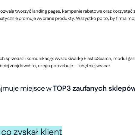
zwala tworzyć landing pages, kampanie rabatowe oraz korzystać 
omatycznie promuje wybrane produkty. Wszystko po to, by firma m
cych sprzedaż i komunikację: wyszukiwarkę ElasticSearch, moduł ga
ciej znajdował to, czego potrzebuje – i chętniej wracał.
 zajmuje miejsce w
TOP3 zaufanych sklepó
co zyskał klient