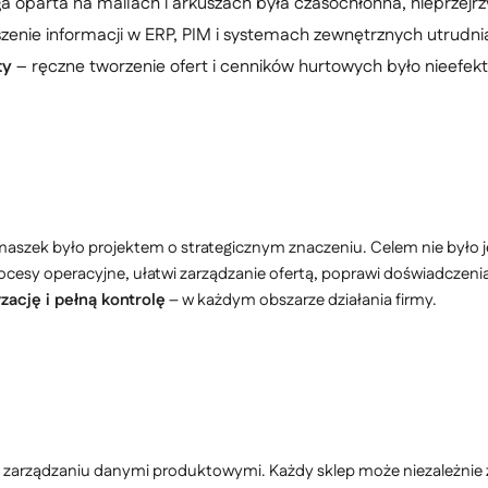
a oparta na mailach i arkuszach była czasochłonna, nieprzejrz
zenie informacji w ERP, PIM i systemach zewnętrznych utrudni
ty
– ręczne tworzenie ofert i cenników hurtowych było nieefe
ek było projektem o strategicznym znaczeniu. Celem nie było jedy
rocesy operacyjne, ułatwi zarządzanie ofertą, poprawi doświadczen
ację i pełną kontrolę
– w każdym obszarze działania firmy.
zarządzaniu danymi produktowymi. Każdy sklep może niezależnie za