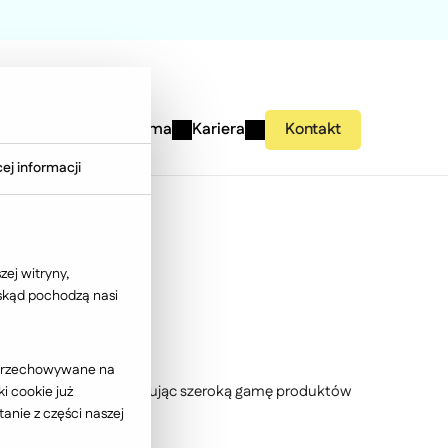
studies
Wiedza
Firma
Kariera
Kontakt
ej informacji
ej witryny,
 skąd pochodzą nasi
ć przechowywane na
go rynku w Polsce, oferując szeroką gamę produktów
i cookie już
anie z części naszej