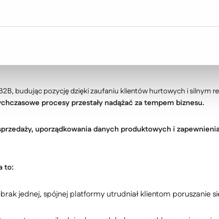
nktach sprzedaży, zlokalizowanych w całym kraju.
Zatrudnia pon
 B2B, budując pozycję dzięki zaufaniu klientów hurtowych i silnym
ychczasowe procesy przestały nadążać za tempem biznesu.
sprzedaży, uporządkowania danych produktowych i zapewnien
a to:
 brak jednej, spójnej platformy utrudniał klientom poruszanie 