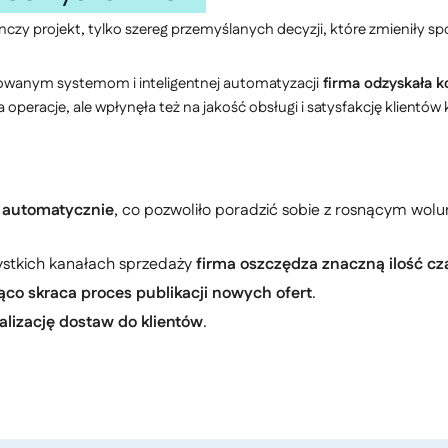
zy projekt, tylko szereg przemyślanych decyzji, które zmieniły spos
owanym systemom i inteligentnej automatyzacji
firma odzyskała ko
a operacje, ale wpłynęła też na jakość obsługi i satysfakcję klientó
 automatycznie
, co pozwoliło poradzić sobie z rosnącym wo
zystkich kanałach sprzedaży
firma oszczędza znaczną ilość cz
co skraca proces publikacji nowych ofert
.
alizację dostaw do klientów
.