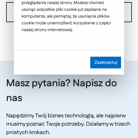
przeglądania naszej strony. Możesz również
usunąć wszystkie pliki cookie już zapisane na
W chwili obecnej nie dysponujemy żadnymi realizacjami.
komputerze, ale pamiętaj, że usunięcie plików
cookie może uniemożliwić korzystanie z części
naszej strony internetowej.
Zaakceptuj
Masz pytania? Napisz do
nas
Napędzimy Twój biznes technologią, ale najpierw
musimy poznać Twoje potrzeby. Działamy w trzech
prostych krokach.