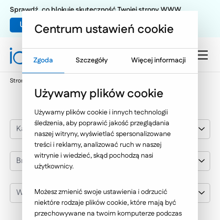
Sprawdź, co blokuje skuteczność Twojej strony WWW
Umów warsztat UX
Centrum ustawień cookie
Zgoda
Szczegóły
Więcej informacji
Strona główna
Nasze wybrane realizacje
GlaxoSmithKline
Używamy plików cookie
Używamy plików cookie i innych technologii
śledzenia, aby poprawić jakość przeglądania
Kategoria realizacji
naszej witryny, wyświetlać spersonalizowane
treści i reklamy, analizować ruch w naszej
witrynie i wiedzieć, skąd pochodzą nasi
Branża
użytkownicy.
Wybierz klienta
Możesz zmienić swoje ustawienia i odrzucić
niektóre rodzaje plików cookie, które mają być
przechowywane na twoim komputerze podczas