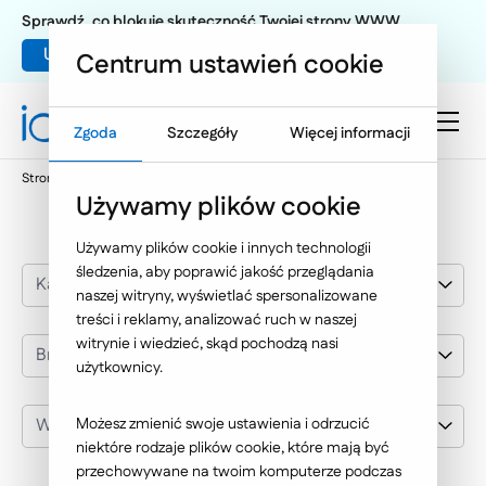
Sprawdź, co blokuje skuteczność Twojej strony WWW
Umów warsztat UX
Centrum ustawień cookie
Zgoda
Szczegóły
Więcej informacji
Strona główna
Nasze wybrane realizacje
Melvit
Używamy plików cookie
Używamy plików cookie i innych technologii
śledzenia, aby poprawić jakość przeglądania
Kategoria realizacji
naszej witryny, wyświetlać spersonalizowane
treści i reklamy, analizować ruch w naszej
witrynie i wiedzieć, skąd pochodzą nasi
Branża
użytkownicy.
Wybierz klienta
Możesz zmienić swoje ustawienia i odrzucić
niektóre rodzaje plików cookie, które mają być
przechowywane na twoim komputerze podczas