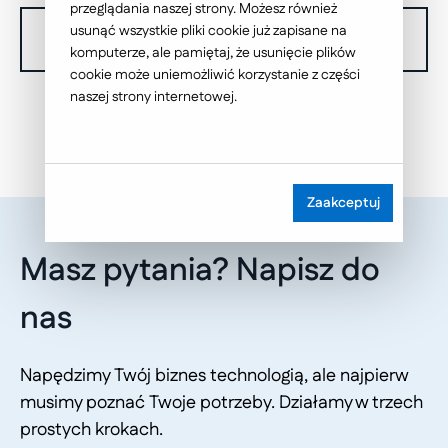
przeglądania naszej strony. Możesz również
usunąć wszystkie pliki cookie już zapisane na
W chwili obecnej nie dysponujemy żadnymi realizacjami.
komputerze, ale pamiętaj, że usunięcie plików
cookie może uniemożliwić korzystanie z części
naszej strony internetowej.
Zaakceptuj
Masz pytania? Napisz do
nas
Napędzimy Twój biznes technologią, ale najpierw
musimy poznać Twoje potrzeby. Działamy w trzech
prostych krokach.