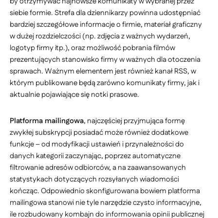
by otrzymywać najnowsze komunikaty w wybranej przez
siebie formie. Strefa dla dziennikarzy powinna udostępniać
bardziej szczegółowe informacje o firmie, materiał graficzny
w dużej rozdzielczości (np. zdjęcia z ważnych wydarzeń,
logotyp firmy itp.), oraz możliwość pobrania filmów
prezentujących stanowisko firmy w ważnych dla otoczenia
sprawach. Ważnym elementem jest również kanał RSS, w
którym publikowane będą zarówno komunikaty firmy, jak i
aktualnie pojawiające się notki prasowe.
Platforma mailingowa
, najczęściej przyjmująca formę
zwykłej subskrypcji posiadać może również dodatkowe
funkcje – od modyfikacji ustawień i przynależności do
danych kategorii zaczynając, poprzez automatyczne
filtrowanie adresów odbiorców, a na zaawansowanych
statystykach dotyczących rozsyłanych wiadomości
kończąc. Odpowiednio skonfigurowana bowiem platforma
mailingowa stanowi nie tyle narzędzie czysto informacyjne,
ile rozbudowany kombajn do informowania opinii publicznej