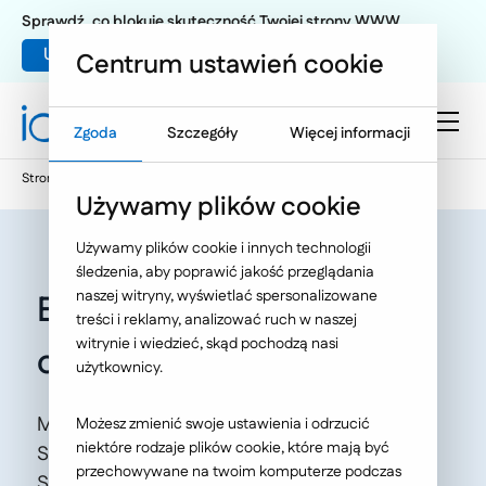
Sprawdź, co blokuje skuteczność Twojej strony WWW
Umów warsztat UX
Centrum ustawień cookie
Zgoda
Szczegóły
Więcej informacji
Strona główna
Oferta
O Nas
Nasze publikacje
Używamy plików cookie
Używamy plików cookie i innych technologii
śledzenia, aby poprawić jakość przeglądania
naszej witryny, wyświetlać spersonalizowane
Efektywne serwisy WWW
treści i reklamy, analizować ruch w naszej
witrynie i wiedzieć, skąd pochodzą nasi
cz.5
użytkownicy.
Magazyn dla grafików komputerowych, .psd
Możesz zmienić swoje ustawienia i odrzucić
niektóre rodzaje plików cookie, które mają być
Starter Kit nr 5 (1/2008). Autor: Łukasz
przechowywane na twoim komputerze podczas
Szymański.