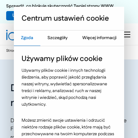
Sprawdź, co blokuje skuteczność Twojej strony WWW
Umów warsztat UX
Centrum ustawień cookie
Zgoda
Szczegóły
Więcej informacji
Strona główna
Oferta
O Nas
Nasze publikacje
Używamy plików cookie
Używamy plików cookie i innych technologii
śledzenia, aby poprawić jakość przeglądania
naszej witryny, wyświetlać spersonalizowane
Dlaczego Flutter działa
treści i reklamy, analizować ruch w naszej
witrynie i wiedzieć, skąd pochodzą nasi
natywnie?
użytkownicy.
Dowiedz się, na czym polega natywne działanie
Możesz zmienić swoje ustawienia i odrzucić
niektóre rodzaje plików cookie, które mają być
Fluttera, i co zyskasz, stawiając na to
przechowywane na twoim komputerze podczas
rozwiązanie w swoim biznesie.