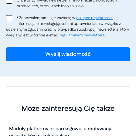
Chcę otrzymywać newsletter tj. informacje o nowościach,
promocjach, produktach Ideo sp. z o.o.
Zapoznałem/am się z zawartą w
polityce prywatności
*
informacją o przysługujących mi uprawnieniach w związku z
udzielanymi zgodami oraz, w przypadku subskrypcji newslettera, który
wysyłany jest w formie e-mail,
regulaminem newslettera
.
Może zainteresują Cię także
Moduły platformy e-learningowej a motywacja
uczestników szkoleń online