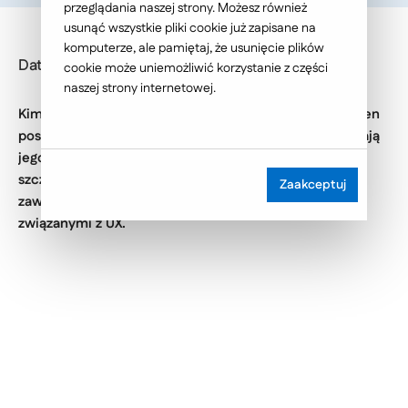
przeglądania naszej strony. Możesz również
usunąć wszystkie pliki cookie już zapisane na
komputerze, ale pamiętaj, że usunięcie plików
Data publikacji: 2018-03-13
cookie może uniemożliwić korzystanie z części
naszej strony internetowej.
Kim jest specjalista ds. UX? Jakie umiejętności powinien
posiadać i co należy do jego obowiązków? Jak wyglądają
jego zarobki? W naszym nowym cyklu przybliżamy
szczegóły i ciekawostki dotyczące konkretnych
Zaakceptuj
zawodów. Tym razem zajmiemy się stanowiskami
związanymi z UX.