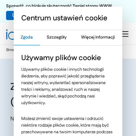
Sprawdź, co blokuje skuteczność Twojej strony WWW
Umów warsztat UX
Centrum ustawień cookie
Zgoda
Szczegóły
Więcej informacji
Strona główna
Oferta
O Nas
Nasze publikacje
Używamy plików cookie
Używamy plików cookie i innych technologii
śledzenia, aby poprawić jakość przeglądania
naszej witryny, wyświetlać spersonalizowane
Zawód: Specjaliści ds. UX
treści i reklamy, analizować ruch w naszej
witrynie i wiedzieć, skąd pochodzą nasi
(Kariera w marketingu)
użytkownicy.
NowyMarketing.pl, Autor: Mateusz Bober
Możesz zmienić swoje ustawienia i odrzucić
niektóre rodzaje plików cookie, które mają być
przechowywane na twoim komputerze podczas