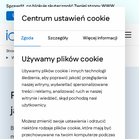
Sprawdź, co blokuje skuteczność Twojej strony WWW
Umów warsztat UX
Centrum ustawień cookie
Zgoda
Szczegóły
Więcej informacji
Strona główna
E-commerce
Używamy plików cookie
Wiedza e-commerce - nasze publikacje
Używamy plików cookie i innych technologii
śledzenia, aby poprawić jakość przeglądania
naszej witryny, wyświetlać spersonalizowane
treści i reklamy, analizować ruch w naszej
Platforma B2B a B2C –
witrynie i wiedzieć, skąd pochodzą nasi
użytkownicy.
jakie są różnice?
Możesz zmienić swoje ustawienia i odrzucić
B2B a B2C – sprawdź, czym różnią się te
niektóre rodzaje plików cookie, które mają być
przechowywane na twoim komputerze podczas
modele sprzedaży, i dowiedz się, jakich funkcji